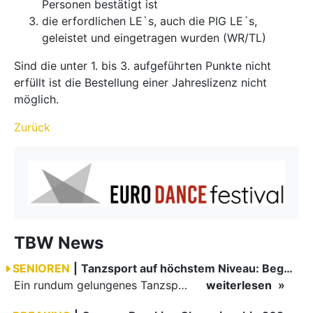
Personen bestätigt ist
die erfordlichen LE`s, auch die PIG LE´s,
geleistet und eingetragen wurden (WR/TL)
Sind die unter 1. bis 3. aufgeführten Punkte nicht
erfüllt ist die Bestellung einer Jahreslizenz nicht
möglich.
Zurück
TBW News
SENIOREN
|
Tanzsport auf höchstem Niveau: Begeisterung bei den Turnieren in…
Ein rundum gelungenes Tanzsport-Wochenende liegt hinter den Paaren und Organisatoren in Enzklösterle. Am 1. und 2. August 2026 verwandelte sich die Festhalle wieder in einen lebendigen Mittelpunkt des…
weiterlesen