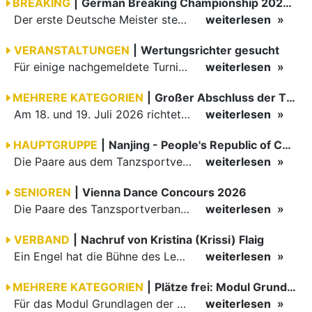
BREAKING
|
German Breaking Championship 2026 in Hannover
Der erste Deutsche Meister steht fest B-Boy Roman siegt bei den Juniors
weiterlesen
VERANSTALTUNGEN
|
Wertungsrichter gesucht
Für einige nachgemeldete Turniere im 2 Halbjahr sucht der ZWE noch Wertungsrichter.
weiterlesen
MEHRERE KATEGORIEN
|
Großer Abschluss der TBW-Trophy in Weinheim
Am 18. und 19. Juli 2026 richtete die Tanzsportabteilung (TSA) der TSG 1862 Weinheim das Abschlussturnier der diesjährigen TBW-Trophy-Serie aus. Zum traditionellen Saisonfinale kamen rund 400 Starts über…
weiterlesen
HAUPTGRUPPE
|
Nanjing - People's Republic of China
Die Paare aus dem Tanzsportverband Baden-Württemberg (TBW) haben beim hochklassig besetzten WDSF GrandSlam im chinesischen Nanjing wieder einmal auf internationalem Top-Niveau geglänzt. Das…
weiterlesen
SENIOREN
|
Vienna Dance Concours 2026
Die Paare des Tanzsportverbandes Baden-Württemberg (TBW) glänzten auf dem internationalen Parkett des Vienna Dance Concourse 2026 im Wiener Rathaus mit hervorragenden Platzierungen Ergebnisse unter: …
weiterlesen
VERBAND
|
Nachruf von Kristina (Krissi) Flaig
Ein Engel hat die Bühne des Lebens verlassen. Viel zu früh, plötzlich und für uns alle unfassbar, wurde unsere geliebte Kristina (Krissi) Flaig im Alter von 36 Jahren aus dem Leben gerissen. Das Tanzen…
weiterlesen
MEHRERE KATEGORIEN
|
Plätze frei: Modul Grundlagen
Für das Modul Grundlagen der Breitensportausbildung vom 10. bis 13. September an der Landessportschule Albstadt sind noch Plätze frei. Das Modul kann auch für den Lizenzerhalt (30 LE fachlich) genutzt…
weiterlesen