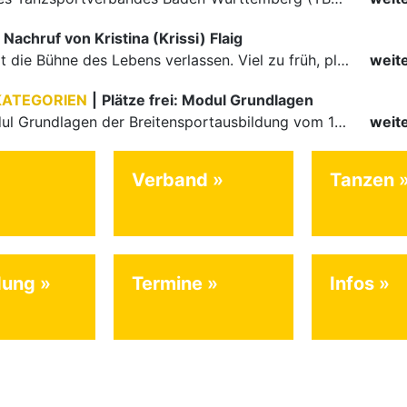
Nachruf von Kristina (Krissi) Flaig
Ein Engel hat die Bühne des Lebens verlassen. Viel zu früh, plötzlich und für uns alle unfassbar, wurde unsere geliebte Kristina (Krissi) Flaig im Alter von 36 Jahren aus dem Leben gerissen. Das Tanzen…
weit
KATEGORIEN
|
Plätze frei: Modul Grundlagen
Für das Modul Grundlagen der Breitensportausbildung vom 10. bis 13. September an der Landessportschule Albstadt sind noch Plätze frei. Das Modul kann auch für den Lizenzerhalt (30 LE fachlich) genutzt…
weit
Verband
Tanzen
dung
Termine
Infos