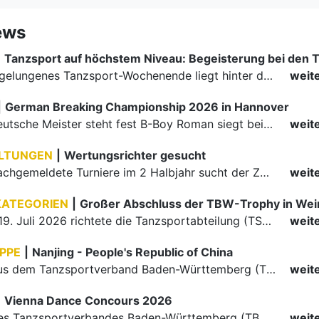
ews
|
Ein rundum gelungenes Tanzsport-Wochenende liegt hinter den Paaren und Organisatoren in Enzklösterle. Am 1. und 2. August 2026 verwandelte sich die Festhalle wieder in einen lebendigen Mittelpunkt des…
weit
|
German Breaking Championship 2026 in Hannover
Der erste Deutsche Meister steht fest B-Boy Roman siegt bei den Juniors
weit
LTUNGEN
|
Wertungsrichter gesucht
Für einige nachgemeldete Turniere im 2 Halbjahr sucht der ZWE noch Wertungsrichter.
weit
KATEGORIEN
|
Großer Abschluss der TBW-Trophy in We
Am 18. und 19. Juli 2026 richtete die Tanzsportabteilung (TSA) der TSG 1862 Weinheim das Abschlussturnier der diesjährigen TBW-Trophy-Serie aus. Zum traditionellen Saisonfinale kamen rund 400 Starts über…
weit
PPE
|
Nanjing - People's Republic of China
Die Paare aus dem Tanzsportverband Baden-Württemberg (TBW) haben beim hochklassig besetzten WDSF GrandSlam im chinesischen Nanjing wieder einmal auf internationalem Top-Niveau geglänzt. Das…
weit
|
Vienna Dance Concours 2026
Die Paare des Tanzsportverbandes Baden-Württemberg (TBW) glänzten auf dem internationalen Parkett des Vienna Dance Concourse 2026 im Wiener Rathaus mit hervorragenden Platzierungen Ergebnisse unter: …
weit