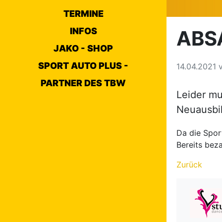
TERMINE
INFOS
ABS
JAKO - SHOP
SPORT AUTO PLUS -
14.04.2021
PARTNER DES TBW
Leider mu
Neuausbi
Da die Spor
Bereits bez
Zurück