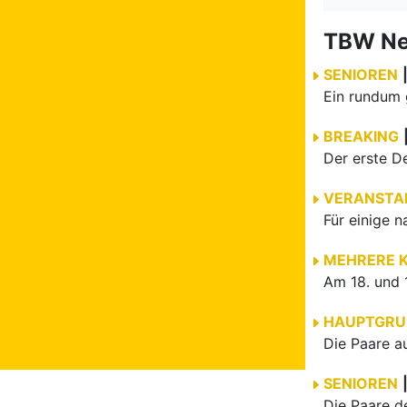
TBW N
SENIOREN
BREAKING
VERANSTA
MEHRERE 
HAUPTGRU
SENIOREN