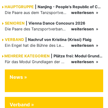
HAUPTGRUPPE
|
Nanjing - People's Republic of China
Die Paare aus dem Tanzsportverband Baden-Württemberg (TBW) haben beim hochklassig besetzten WDSF GrandSlam im chinesischen Nanjing wieder einmal auf internationalem Top-Niveau geglänzt. Das…
weiterlesen
SENIOREN
|
Vienna Dance Concours 2026
Die Paare des Tanzsportverbandes Baden-Württemberg (TBW) glänzten auf dem internationalen Parkett des Vienna Dance Concourse 2026 im Wiener Rathaus mit hervorragenden Platzierungen Ergebnisse unter: …
weiterlesen
VERBAND
|
Nachruf von Kristina (Krissi) Flaig
Ein Engel hat die Bühne des Lebens verlassen. Viel zu früh, plötzlich und für uns alle unfassbar, wurde unsere geliebte Kristina (Krissi) Flaig im Alter von 36 Jahren aus dem Leben gerissen. Das Tanzen…
weiterlesen
MEHRERE KATEGORIEN
|
Plätze frei: Modul Grundlagen
Für das Modul Grundlagen der Breitensportausbildung vom 10. bis 13. September an der Landessportschule Albstadt sind noch Plätze frei. Das Modul kann auch für den Lizenzerhalt (30 LE fachlich) genutzt…
weiterlesen
News
Verband