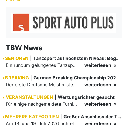
TBW News
SENIOREN
|
Tanzsport auf höchstem Niveau: Begeisterung bei den Turnieren in…
Ein rundum gelungenes Tanzsport-Wochenende liegt hinter den Paaren und Organisatoren in Enzklösterle. Am 1. und 2. August 2026 verwandelte sich die Festhalle wieder in einen lebendigen Mittelpunkt des…
weiterlesen
BREAKING
|
German Breaking Championship 2026 in Hannover
Der erste Deutsche Meister steht fest B-Boy Roman siegt bei den Juniors
weiterlesen
VERANSTALTUNGEN
|
Wertungsrichter gesucht
Für einige nachgemeldete Turniere im 2 Halbjahr sucht der ZWE noch Wertungsrichter.
weiterlesen
MEHRERE KATEGORIEN
|
Großer Abschluss der TBW-Trophy in Weinheim
Am 18. und 19. Juli 2026 richtete die Tanzsportabteilung (TSA) der TSG 1862 Weinheim das Abschlussturnier der diesjährigen TBW-Trophy-Serie aus. Zum traditionellen Saisonfinale kamen rund 400 Starts über…
weiterlesen