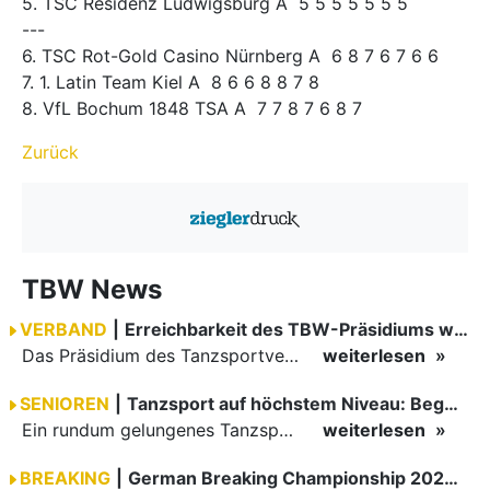
5. TSC Residenz Ludwigsburg A 5 5 5 5 5 5 5
---
6. TSC Rot-Gold Casino Nürnberg A 6 8 7 6 7 6 6
7. 1. Latin Team Kiel A 8 6 6 8 8 7 8
8. VfL Bochum 1848 TSA A 7 7 8 7 6 8 7
Zurück
TBW News
VERBAND
|
Erreichbarkeit des TBW-Präsidiums während der GOC 2026
Das Präsidium des Tanzsportverbandes Baden-Württemberg (TBW) ist in der Zeit vom 09.08.2026 bis einschließlich 16.08.2026 nicht erreichbar. Da alle Präsidiumsmitglieder vor Ort bei den German Open…
weiterlesen
SENIOREN
|
Tanzsport auf höchstem Niveau: Begeisterung bei den Turnieren in…
Ein rundum gelungenes Tanzsport-Wochenende liegt hinter den Paaren und Organisatoren in Enzklösterle. Am 1. und 2. August 2026 verwandelte sich die Festhalle wieder in einen lebendigen Mittelpunkt des…
weiterlesen
BREAKING
|
German Breaking Championship 2026 in Hannover