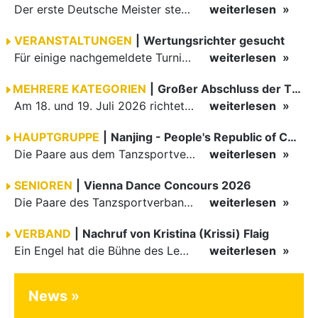
Der erste Deutsche Meister steht fest B-Boy Roman siegt bei den Juniors
weiterlesen
VERANSTALTUNGEN
|
Wertungsrichter gesucht
Für einige nachgemeldete Turniere im 2 Halbjahr sucht der ZWE noch Wertungsrichter.
weiterlesen
MEHRERE KATEGORIEN
|
Großer Abschluss der TBW-Trophy in Weinheim
Am 18. und 19. Juli 2026 richtete die Tanzsportabteilung (TSA) der TSG 1862 Weinheim das Abschlussturnier der diesjährigen TBW-Trophy-Serie aus. Zum traditionellen Saisonfinale kamen rund 400 Starts über…
weiterlesen
HAUPTGRUPPE
|
Nanjing - People's Republic of China
Die Paare aus dem Tanzsportverband Baden-Württemberg (TBW) haben beim hochklassig besetzten WDSF GrandSlam im chinesischen Nanjing wieder einmal auf internationalem Top-Niveau geglänzt. Das…
weiterlesen
SENIOREN
|
Vienna Dance Concours 2026
Die Paare des Tanzsportverbandes Baden-Württemberg (TBW) glänzten auf dem internationalen Parkett des Vienna Dance Concourse 2026 im Wiener Rathaus mit hervorragenden Platzierungen Ergebnisse unter: …
weiterlesen
VERBAND
|
Nachruf von Kristina (Krissi) Flaig
Ein Engel hat die Bühne des Lebens verlassen. Viel zu früh, plötzlich und für uns alle unfassbar, wurde unsere geliebte Kristina (Krissi) Flaig im Alter von 36 Jahren aus dem Leben gerissen. Das Tanzen…
weiterlesen
News