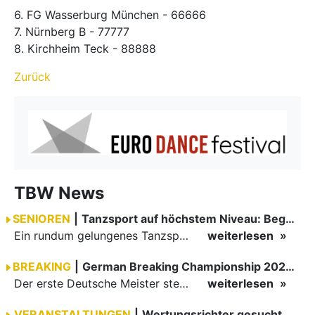
6. FG Wasserburg München - 66666
7. Nürnberg B - 77777
8. Kirchheim Teck - 88888
Zurück
TBW News
SENIOREN
|
Tanzsport auf höchstem Niveau: Begeisterung bei den Turnieren in…
Ein rundum gelungenes Tanzsport-Wochenende liegt hinter den Paaren und Organisatoren in Enzklösterle. Am 1. und 2. August 2026 verwandelte sich die Festhalle wieder in einen lebendigen Mittelpunkt des…
weiterlesen
BREAKING
|
German Breaking Championship 2026 in Hannover
Der erste Deutsche Meister steht fest B-Boy Roman siegt bei den Juniors
weiterlesen
VERANSTALTUNGEN
|
Wertungsrichter gesucht