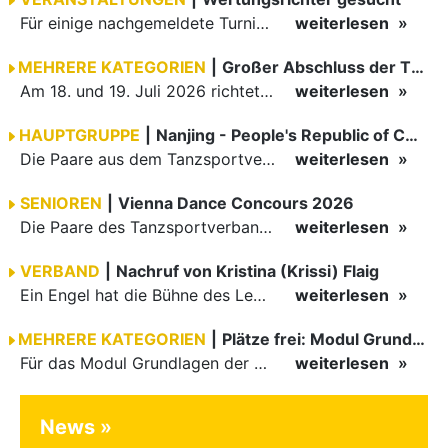
Für einige nachgemeldete Turniere im 2 Halbjahr sucht der ZWE noch Wertungsrichter.
weiterlesen
MEHRERE KATEGORIEN
|
Großer Abschluss der TBW-Trophy in Weinheim
Am 18. und 19. Juli 2026 richtete die Tanzsportabteilung (TSA) der TSG 1862 Weinheim das Abschlussturnier der diesjährigen TBW-Trophy-Serie aus. Zum traditionellen Saisonfinale kamen rund 400 Starts über…
weiterlesen
HAUPTGRUPPE
|
Nanjing - People's Republic of China
Die Paare aus dem Tanzsportverband Baden-Württemberg (TBW) haben beim hochklassig besetzten WDSF GrandSlam im chinesischen Nanjing wieder einmal auf internationalem Top-Niveau geglänzt. Das…
weiterlesen
SENIOREN
|
Vienna Dance Concours 2026
Die Paare des Tanzsportverbandes Baden-Württemberg (TBW) glänzten auf dem internationalen Parkett des Vienna Dance Concourse 2026 im Wiener Rathaus mit hervorragenden Platzierungen Ergebnisse unter: …
weiterlesen
VERBAND
|
Nachruf von Kristina (Krissi) Flaig
Ein Engel hat die Bühne des Lebens verlassen. Viel zu früh, plötzlich und für uns alle unfassbar, wurde unsere geliebte Kristina (Krissi) Flaig im Alter von 36 Jahren aus dem Leben gerissen. Das Tanzen…
weiterlesen
MEHRERE KATEGORIEN
|
Plätze frei: Modul Grundlagen
Für das Modul Grundlagen der Breitensportausbildung vom 10. bis 13. September an der Landessportschule Albstadt sind noch Plätze frei. Das Modul kann auch für den Lizenzerhalt (30 LE fachlich) genutzt…
weiterlesen
News