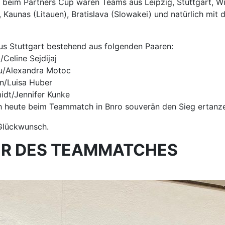
 beim Partners Cup waren Teams aus Leipzig, Stuttgart, W
, Kaunas (Litauen), Bratislava (Slowakei) und natürlich mit 
s Stuttgart bestehend aus folgenden Paaren:
/Celine Sejdijaj
u/Alexandra Motoc
n/Luisa Huber
idt/Jennifer Kunke
h heute beim Teammatch in Bnro souverän den Sieg ertanz
Glückwunsch.
ER DES TEAMMATCHES