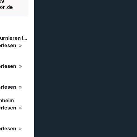
Tanzsport auf höchstem Niveau: Begeisterung bei den Turnieren in…
erlesen
erlesen
erlesen
inheim
erlesen
erlesen