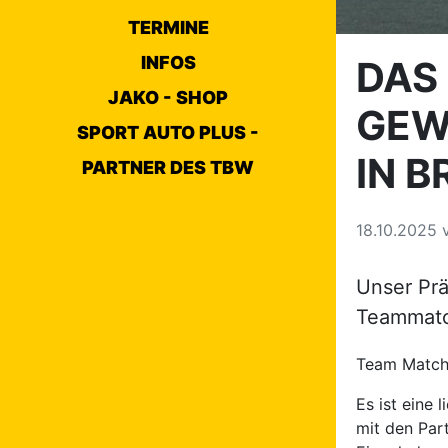
TERMINE
INFOS
DAS
JAKO - SHOP
GEW
SPORT AUTO PLUS -
IN 
PARTNER DES TBW
18.10.2025
Unser Prä
Teammatc
Team Match
Es ist eine
mit den Par