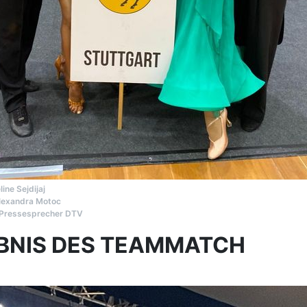
ine Sejdijaj
lexandra Motoc
r Pressesprecher DTV
BNIS DES TEAMMATCH