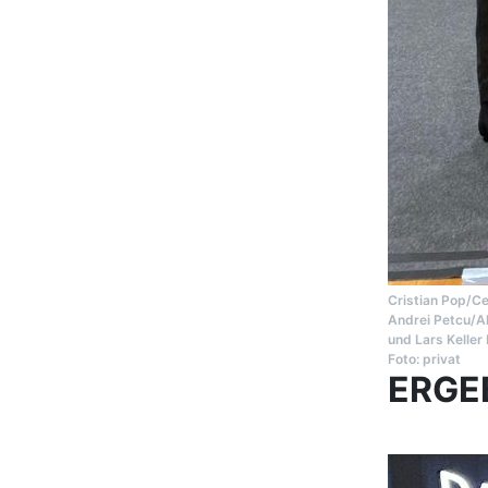
Cristian Pop/Cel
Andrei Petcu/A
und Lars Kelle
Foto: privat
ERGE