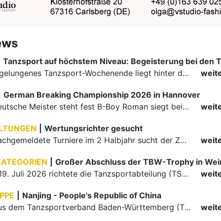
ews
|
Ein rundum gelungenes Tanzsport-Wochenende liegt hinter den Paaren und Organisatoren in Enzklösterle. Am 1. und 2. August 2026 verwandelte sich die Festhalle wieder in einen lebendigen Mittelpunkt des…
weit
|
German Breaking Championship 2026 in Hannover
Der erste Deutsche Meister steht fest B-Boy Roman siegt bei den Juniors
weit
LTUNGEN
|
Wertungsrichter gesucht
Für einige nachgemeldete Turniere im 2 Halbjahr sucht der ZWE noch Wertungsrichter.
weit
KATEGORIEN
|
Großer Abschluss der TBW-Trophy in We
Am 18. und 19. Juli 2026 richtete die Tanzsportabteilung (TSA) der TSG 1862 Weinheim das Abschlussturnier der diesjährigen TBW-Trophy-Serie aus. Zum traditionellen Saisonfinale kamen rund 400 Starts über…
weit
PPE
|
Nanjing - People's Republic of China
Die Paare aus dem Tanzsportverband Baden-Württemberg (TBW) haben beim hochklassig besetzten WDSF GrandSlam im chinesischen Nanjing wieder einmal auf internationalem Top-Niveau geglänzt. Das…
weit