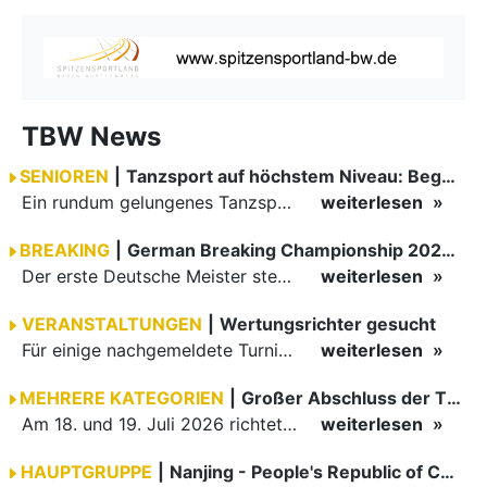
TBW News
SENIOREN
|
Tanzsport auf höchstem Niveau: Begeisterung bei den Turnieren in…
Ein rundum gelungenes Tanzsport-Wochenende liegt hinter den Paaren und Organisatoren in Enzklösterle. Am 1. und 2. August 2026 verwandelte sich die Festhalle wieder in einen lebendigen Mittelpunkt des…
weiterlesen
BREAKING
|
German Breaking Championship 2026 in Hannover
Der erste Deutsche Meister steht fest B-Boy Roman siegt bei den Juniors
weiterlesen
VERANSTALTUNGEN
|
Wertungsrichter gesucht
Für einige nachgemeldete Turniere im 2 Halbjahr sucht der ZWE noch Wertungsrichter.
weiterlesen
MEHRERE KATEGORIEN
|
Großer Abschluss der TBW-Trophy in Weinheim
Am 18. und 19. Juli 2026 richtete die Tanzsportabteilung (TSA) der TSG 1862 Weinheim das Abschlussturnier der diesjährigen TBW-Trophy-Serie aus. Zum traditionellen Saisonfinale kamen rund 400 Starts über…
weiterlesen
HAUPTGRUPPE
|
Nanjing - People's Republic of China