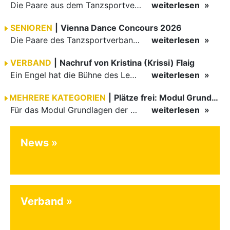
Die Paare aus dem Tanzsportverband Baden-Württemberg (TBW) haben beim hochklassig besetzten WDSF GrandSlam im chinesischen Nanjing wieder einmal auf internationalem Top-Niveau geglänzt. Das…
weiterlesen
SENIOREN
|
Vienna Dance Concours 2026
Die Paare des Tanzsportverbandes Baden-Württemberg (TBW) glänzten auf dem internationalen Parkett des Vienna Dance Concourse 2026 im Wiener Rathaus mit hervorragenden Platzierungen Ergebnisse unter: …
weiterlesen
VERBAND
|
Nachruf von Kristina (Krissi) Flaig
Ein Engel hat die Bühne des Lebens verlassen. Viel zu früh, plötzlich und für uns alle unfassbar, wurde unsere geliebte Kristina (Krissi) Flaig im Alter von 36 Jahren aus dem Leben gerissen. Das Tanzen…
weiterlesen
MEHRERE KATEGORIEN
|
Plätze frei: Modul Grundlagen
Für das Modul Grundlagen der Breitensportausbildung vom 10. bis 13. September an der Landessportschule Albstadt sind noch Plätze frei. Das Modul kann auch für den Lizenzerhalt (30 LE fachlich) genutzt…
weiterlesen
News
Verband