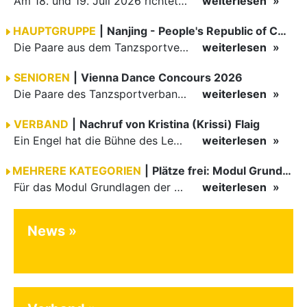
Am 18. und 19. Juli 2026 richtete die Tanzsportabteilung (TSA) der TSG 1862 Weinheim das Abschlussturnier der diesjährigen TBW-Trophy-Serie aus. Zum traditionellen Saisonfinale kamen rund 400 Starts über…
weiterlesen
HAUPTGRUPPE
|
Nanjing - People's Republic of China
Die Paare aus dem Tanzsportverband Baden-Württemberg (TBW) haben beim hochklassig besetzten WDSF GrandSlam im chinesischen Nanjing wieder einmal auf internationalem Top-Niveau geglänzt. Das…
weiterlesen
SENIOREN
|
Vienna Dance Concours 2026
Die Paare des Tanzsportverbandes Baden-Württemberg (TBW) glänzten auf dem internationalen Parkett des Vienna Dance Concourse 2026 im Wiener Rathaus mit hervorragenden Platzierungen Ergebnisse unter: …
weiterlesen
VERBAND
|
Nachruf von Kristina (Krissi) Flaig
Ein Engel hat die Bühne des Lebens verlassen. Viel zu früh, plötzlich und für uns alle unfassbar, wurde unsere geliebte Kristina (Krissi) Flaig im Alter von 36 Jahren aus dem Leben gerissen. Das Tanzen…
weiterlesen
MEHRERE KATEGORIEN
|
Plätze frei: Modul Grundlagen
Für das Modul Grundlagen der Breitensportausbildung vom 10. bis 13. September an der Landessportschule Albstadt sind noch Plätze frei. Das Modul kann auch für den Lizenzerhalt (30 LE fachlich) genutzt…
weiterlesen
News