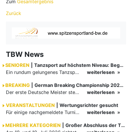
Zum
Gesamtergebnis
Zurück
TBW News
SENIOREN
|
Tanzsport auf höchstem Niveau: Begeisterung bei den Turnieren in…
Ein rundum gelungenes Tanzsport-Wochenende liegt hinter den Paaren und Organisatoren in Enzklösterle. Am 1. und 2. August 2026 verwandelte sich die Festhalle wieder in einen lebendigen Mittelpunkt des…
weiterlesen
BREAKING
|
German Breaking Championship 2026 in Hannover
Der erste Deutsche Meister steht fest B-Boy Roman siegt bei den Juniors
weiterlesen
VERANSTALTUNGEN
|
Wertungsrichter gesucht
Für einige nachgemeldete Turniere im 2 Halbjahr sucht der ZWE noch Wertungsrichter.
weiterlesen
MEHRERE KATEGORIEN
|
Großer Abschluss der TBW-Trophy in Weinheim