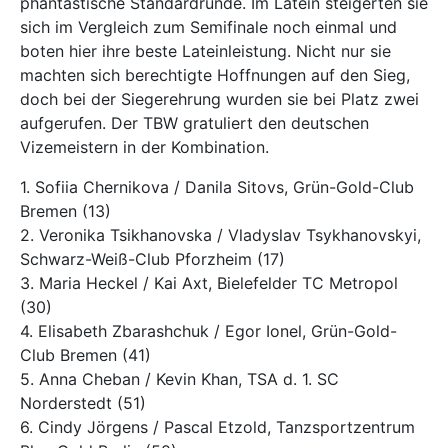
phantastische Standardrunde. Im Latein steigerten sie
sich im Vergleich zum Semifinale noch einmal und
boten hier ihre beste Lateinleistung. Nicht nur sie
machten sich berechtigte Hoffnungen auf den Sieg,
doch bei der Siegerehrung wurden sie bei Platz zwei
aufgerufen. Der TBW gratuliert den deutschen
Vizemeistern in der Kombination.
1. Sofiia Chernikova / Danila Sitovs, Grün-Gold-Club
Bremen (13)
2. Veronika Tsikhanovska / Vladyslav Tsykhanovskyi,
Schwarz-Weiß-Club Pforzheim (17)
3. Maria Heckel / Kai Axt, Bielefelder TC Metropol
(30)
4. Elisabeth Zbarashchuk / Egor Ionel, Grün-Gold-
Club Bremen (41)
5. Anna Cheban / Kevin Khan, TSA d. 1. SC
Norderstedt (51)
6. Cindy Jörgens / Pascal Etzold, Tanzsportzentrum