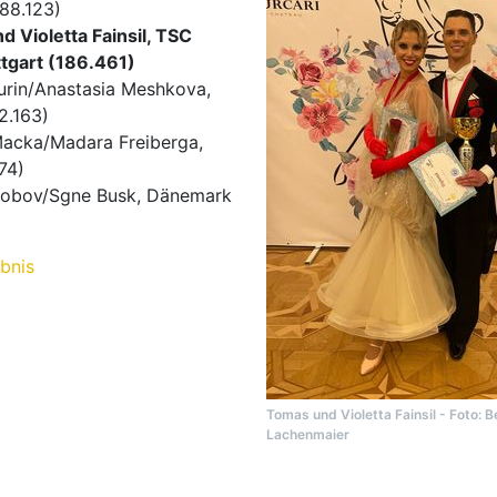
88.123)
d Violetta Fainsil, TSC
ttgart (186.461)
urin/Anastasia Meshkova,
2.163)
Macka/Madara Freiberga,
74)
olobov/Sgne Busk, Dänemark
bnis
Tomas und Violetta Fainsil - Foto: 
Lachenmaier