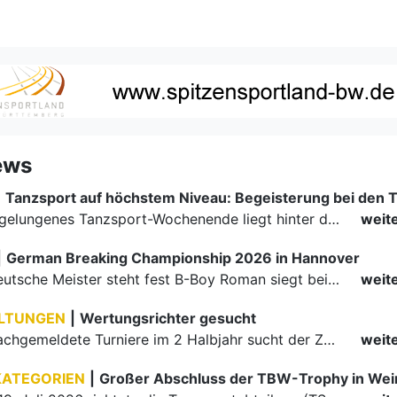
ews
|
Ein rundum gelungenes Tanzsport-Wochenende liegt hinter den Paaren und Organisatoren in Enzklösterle. Am 1. und 2. August 2026 verwandelte sich die Festhalle wieder in einen lebendigen Mittelpunkt des…
weit
|
German Breaking Championship 2026 in Hannover
Der erste Deutsche Meister steht fest B-Boy Roman siegt bei den Juniors
weit
LTUNGEN
|
Wertungsrichter gesucht
Für einige nachgemeldete Turniere im 2 Halbjahr sucht der ZWE noch Wertungsrichter.
weit
KATEGORIEN
|
Großer Abschluss der TBW-Trophy in We