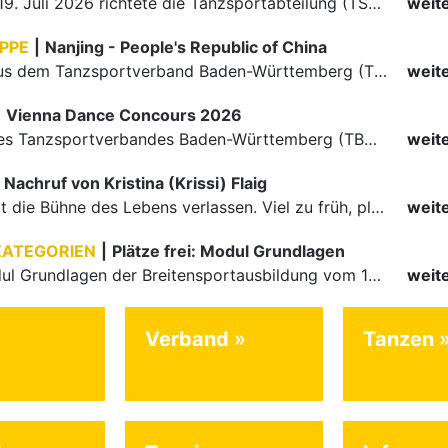
Am 18. und 19. Juli 2026 richtete die Tanzsportabteilung (TSA) der TSG 1862 Weinheim das Abschlussturnier der diesjährigen TBW-Trophy-Serie aus. Zum traditionellen Saisonfinale kamen rund 400 Starts über…
weit
PPE
|
Nanjing - People's Republic of China
Die Paare aus dem Tanzsportverband Baden-Württemberg (TBW) haben beim hochklassig besetzten WDSF GrandSlam im chinesischen Nanjing wieder einmal auf internationalem Top-Niveau geglänzt. Das…
weit
|
Vienna Dance Concours 2026
Die Paare des Tanzsportverbandes Baden-Württemberg (TBW) glänzten auf dem internationalen Parkett des Vienna Dance Concourse 2026 im Wiener Rathaus mit hervorragenden Platzierungen Ergebnisse unter: …
weit
Nachruf von Kristina (Krissi) Flaig
Ein Engel hat die Bühne des Lebens verlassen. Viel zu früh, plötzlich und für uns alle unfassbar, wurde unsere geliebte Kristina (Krissi) Flaig im Alter von 36 Jahren aus dem Leben gerissen. Das Tanzen…
weit
KATEGORIEN
|
Plätze frei: Modul Grundlagen
Für das Modul Grundlagen der Breitensportausbildung vom 10. bis 13. September an der Landessportschule Albstadt sind noch Plätze frei. Das Modul kann auch für den Lizenzerhalt (30 LE fachlich) genutzt…
weit
Verband
Tanzen