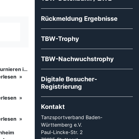
Rückmeldung Ergebnisse
TBW-Trophy
TBW-Nachwuchstrophy
Tanzsport auf höchstem Niveau: Begeisterung bei den Turnieren in…
erlesen
Digitale Besucher-
Registrierung
erlesen
Kontakt
Tanzsportverband Baden-
erlesen
Württemberg e.V.
Paul-Lincke-Str. 2
inheim