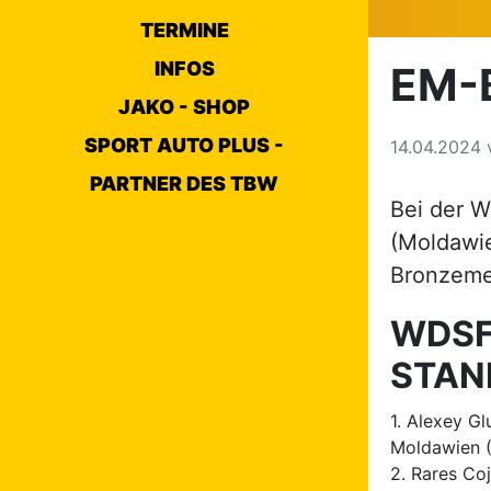
TERMINE
INFOS
EM-
JAKO - SHOP
SPORT AUTO PLUS -
14.04.2024
PARTNER DES TBW
Bei der W
(Moldawie
Bronzemed
WDSF
STAN
1. Alexey G
Moldawien 
2. Rares Co