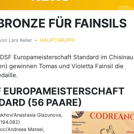
BRONZE FÜR FAINSILS
von
Lars Keller
HAUPTGRUPPE
DSF Europameisterschaft Standard im Chisinau
n) gewinnen Tomas und Violetta Fainsil die
aille.
 EUROPAMEISTERSCHAFT
DARD (56 PAARE)
lukhov/Anastasia Glazunova,
(194.082)
joc/Andreea Mateei,