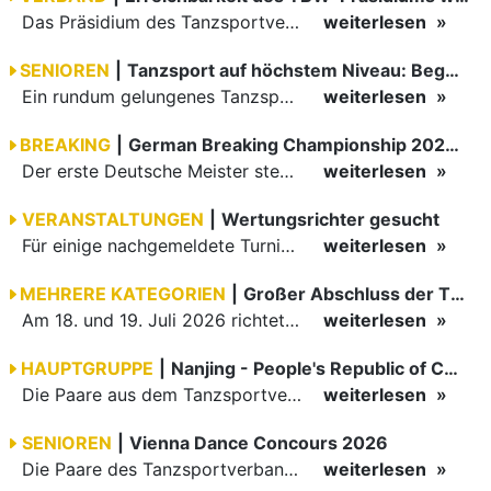
Das Präsidium des Tanzsportverbandes Baden-Württemberg (TBW) ist in der Zeit vom 09.08.2026 bis einschließlich 16.08.2026 nicht erreichbar. Da alle Präsidiumsmitglieder vor Ort bei den German Open…
weiterlesen
SENIOREN
|
Tanzsport auf höchstem Niveau: Begeisterung bei den Turnieren in…
Ein rundum gelungenes Tanzsport-Wochenende liegt hinter den Paaren und Organisatoren in Enzklösterle. Am 1. und 2. August 2026 verwandelte sich die Festhalle wieder in einen lebendigen Mittelpunkt des…
weiterlesen
BREAKING
|
German Breaking Championship 2026 in Hannover
Der erste Deutsche Meister steht fest B-Boy Roman siegt bei den Juniors
weiterlesen
VERANSTALTUNGEN
|
Wertungsrichter gesucht
Für einige nachgemeldete Turniere im 2 Halbjahr sucht der ZWE noch Wertungsrichter.
weiterlesen
MEHRERE KATEGORIEN
|
Großer Abschluss der TBW-Trophy in Weinheim
Am 18. und 19. Juli 2026 richtete die Tanzsportabteilung (TSA) der TSG 1862 Weinheim das Abschlussturnier der diesjährigen TBW-Trophy-Serie aus. Zum traditionellen Saisonfinale kamen rund 400 Starts über…
weiterlesen
HAUPTGRUPPE
|
Nanjing - People's Republic of China
Die Paare aus dem Tanzsportverband Baden-Württemberg (TBW) haben beim hochklassig besetzten WDSF GrandSlam im chinesischen Nanjing wieder einmal auf internationalem Top-Niveau geglänzt. Das…
weiterlesen
SENIOREN
|
Vienna Dance Concours 2026
Die Paare des Tanzsportverbandes Baden-Württemberg (TBW) glänzten auf dem internationalen Parkett des Vienna Dance Concourse 2026 im Wiener Rathaus mit hervorragenden Platzierungen Ergebnisse unter: …
weiterlesen