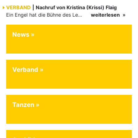
VERBAND
|
Nachruf von Kristina (Krissi) Flaig
Ein Engel hat die Bühne des Lebens verlassen. Viel zu früh, plötzlich und für uns alle unfassbar, wurde unsere geliebte Kristina (Krissi) Flaig im Alter von 36 Jahren aus dem Leben gerissen. Das Tanzen…
weiterlesen
News
Verband
Tanzen