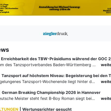
ews
Erreichbarkeit des TBW-Präsidiums während der GOC 
Das Präsidium des Tanzsportverbandes Baden-Württemberg (TBW) ist in der Zeit vom 09.08.2026 bis einschließlich 16.08.2026 nicht erreichbar. Da alle Präsidiumsmitglieder vor Ort bei den German Open…
weit
|
Ein rundum gelungenes Tanzsport-Wochenende liegt hinter den Paaren und Organisatoren in Enzklösterle. Am 1. und 2. August 2026 verwandelte sich die Festhalle wieder in einen lebendigen Mittelpunkt des…
weit
|
German Breaking Championship 2026 in Hannover
Der erste Deutsche Meister steht fest B-Boy Roman siegt bei den Juniors
weit
LTUNGEN
|
Wertungsrichter gesucht