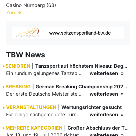
Casino Nürnberg (63)
Zurück
TBW News
SENIOREN
|
Tanzsport auf höchstem Niveau: Begeisterung bei den Turnieren in…
Ein rundum gelungenes Tanzsport-Wochenende liegt hinter den Paaren und Organisatoren in Enzklösterle. Am 1. und 2. August 2026 verwandelte sich die Festhalle wieder in einen lebendigen Mittelpunkt des…
weiterlesen
BREAKING
|
German Breaking Championship 2026 in Hannover
Der erste Deutsche Meister steht fest B-Boy Roman siegt bei den Juniors
weiterlesen
VERANSTALTUNGEN
|
Wertungsrichter gesucht
Für einige nachgemeldete Turniere im 2 Halbjahr sucht der ZWE noch Wertungsrichter.
weiterlesen
MEHRERE KATEGORIEN
|
Großer Abschluss der TBW-Trophy in Weinheim
Am 18. und 19. Juli 2026 richtete die Tanzsportabteilung (TSA) der TSG 1862 Weinheim das Abschlussturnier der diesjährigen TBW-Trophy-Serie aus. Zum traditionellen Saisonfinale kamen rund 400 Starts über…
weiterlesen