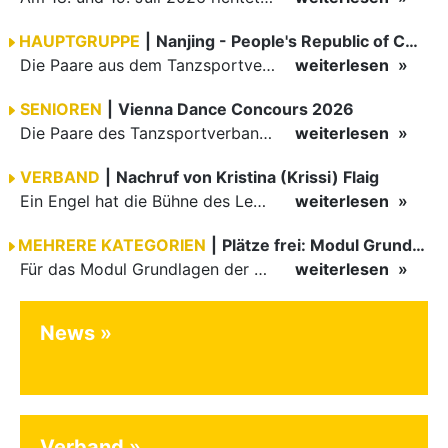
HAUPTGRUPPE
|
Nanjing - People's Republic of China
Die Paare aus dem Tanzsportverband Baden-Württemberg (TBW) haben beim hochklassig besetzten WDSF GrandSlam im chinesischen Nanjing wieder einmal auf internationalem Top-Niveau geglänzt. Das…
weiterlesen
SENIOREN
|
Vienna Dance Concours 2026
Die Paare des Tanzsportverbandes Baden-Württemberg (TBW) glänzten auf dem internationalen Parkett des Vienna Dance Concourse 2026 im Wiener Rathaus mit hervorragenden Platzierungen Ergebnisse unter: …
weiterlesen
VERBAND
|
Nachruf von Kristina (Krissi) Flaig
Ein Engel hat die Bühne des Lebens verlassen. Viel zu früh, plötzlich und für uns alle unfassbar, wurde unsere geliebte Kristina (Krissi) Flaig im Alter von 36 Jahren aus dem Leben gerissen. Das Tanzen…
weiterlesen
MEHRERE KATEGORIEN
|
Plätze frei: Modul Grundlagen
Für das Modul Grundlagen der Breitensportausbildung vom 10. bis 13. September an der Landessportschule Albstadt sind noch Plätze frei. Das Modul kann auch für den Lizenzerhalt (30 LE fachlich) genutzt…
weiterlesen
News
Verband