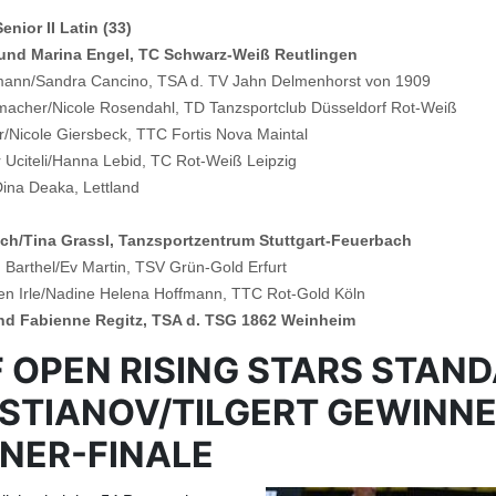
ior II Latin (33)
und Marina Engel, TC Schwarz-Weiß Reutlingen
emann/Sandra Cancino, TSA d. TV Jahn Delmenhorst von 1909
fmacher/Nicole Rosendahl, TD Tanzsportclub Düsseldorf Rot-Weiß
r/Nicole Giersbeck, TTC Fortis Nova Maintal
r Uciteli/Hanna Lebid, TC Rot-Weiß Leipzig
Dina Deaka, Lettland
sch/Tina Grassl, Tanzsportzentrum Stuttgart-Feuerbach
 Barthel/Ev Martin, TSV Grün-Gold Erfurt
ten Irle/Nadine Helena Hoffmann, TTC Rot-Gold Köln
 und Fabienne Regitz, TSA d. TSG 1862 Weinheim
 OPEN RISING STARS STAND
STIANOV/TILGERT GEWINNE
ENER-FINALE