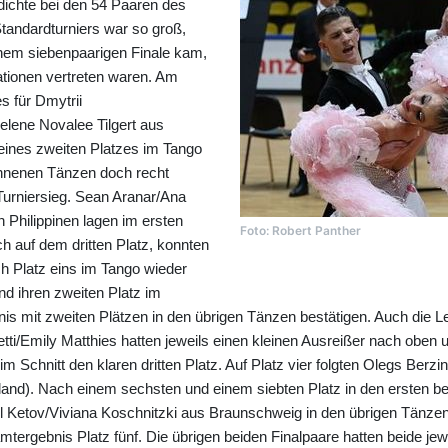
dichte bei den 54 Paaren des
Standardturniers war so groß,
nem siebenpaarigen Finale kam,
ationen vertreten waren. Am
s für Dmytrii
elene Novalee Tilgert aus
eines zweiten Platzes im Tango
nnenen Tänzen doch recht
Turniersieg. Sean Aranar/Ana
 Philippinen lagen im ersten
Foto: Robert Panther
h auf dem dritten Platz, konnten
ch Platz eins im Tango wieder
nd ihren zweiten Platz im
s mit zweiten Plätzen in den übrigen Tänzen bestätigen. Auch die Le
tti/Emily Matthies hatten jeweils einen kleinen Ausreißer nach oben 
im Schnitt den klaren dritten Platz. Auf Platz vier folgten Olegs Ber
tland). Nach einem sechsten und einem siebten Platz in den ersten b
il Ketov/Viviana Koschnitzki aus Braunschweig in den übrigen Tänze
tergebnis Platz fünf. Die übrigen beiden Finalpaare hatten beide jew