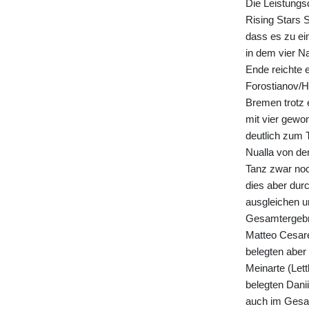
Die Leistungs
Rising Stars 
dass es zu ei
in dem vier N
Ende reichte e
Forostianov/H
Bremen trotz 
mit vier gewo
deutlich zum 
Nualla von den
Tanz zwar noc
dies aber dur
ausgleichen u
Gesamtergebni
Matteo Cesare
belegten aber 
Meinarte (Let
belegten Dani
auch im Gesam