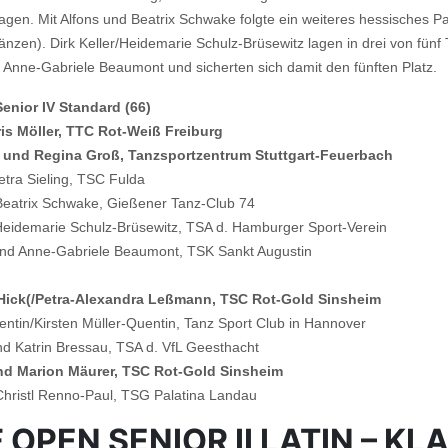
 lagen. Mit Alfons und Beatrix Schwake folgte ein weiteres hessisches Pa
 Tänzen). Dirk Keller/Heidemarie Schulz-Brüsewitz lagen in drei von fünf
 Anne-Gabriele Beaumont und sicherten sich damit den fünften Platz.
nior IV Standard (66)
ris Möller, TTC Rot-Weiß Freiburg
el und Regina Groß, Tanzsportzentrum Stuttgart-Feuerbach
etra Sieling, TSC Fulda
 Beatrix Schwake, Gießener Tanz-Club 74
/Heidemarie Schulz-Brüsewitz, TSA d. Hamburger Sport-Verein
und Anne-Gabriele Beaumont, TSK Sankt Augustin
 Hick(/Petra-Alexandra Leßmann, TSC Rot-Gold Sinsheim
ntin/Kirsten Müller-Quentin, Tanz Sport Club in Hannover
d Katrin Bressau, TSA d. VfL Geesthacht
nd Marion Mäurer, TSC Rot-Gold Sinsheim
/Christl Renno-Paul, TSG Palatina Landau
OPEN SENIOR II LATIN – KL