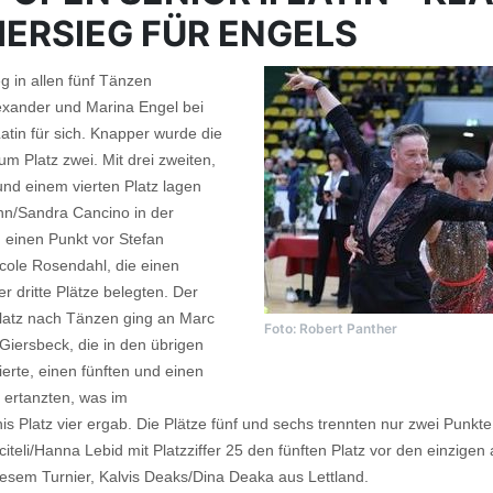
IERSIEG FÜR ENGELS
g in allen fünf Tänzen
exander und Marina Engel bei
Latin für sich. Knapper wurde die
m Platz zwei. Mit drei zweiten,
und einem vierten Platz lagen
nn/Sandra Cancino in der
einen Punkt vor Stefan
cole Rosendahl, die einen
er dritte Plätze belegten. Der
Platz nach Tänzen ging an Marc
Foto: Robert Panther
Giersbeck, die in den übrigen
erte, einen fünften und einen
 ertanzten, was im
 Platz vier ergab. Die Plätze fünf und sechs trennten nur zwei Punkte
citeli/Hanna Lebid mit Platzziffer 25 den fünften Platz vor den einzige
diesem Turnier, Kalvis Deaks/Dina Deaka aus Lettland.