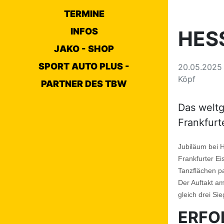
TERMINE
INFOS
HESS
JAKO - SHOP
SPORT AUTO PLUS -
20.05.202
Köpf
PARTNER DES TBW
Das weltg
Frankfurt
Jubiläum bei H
Frankfurter Ei
Tanzflächen pa
Der Auftakt a
gleich drei Si
ERFO