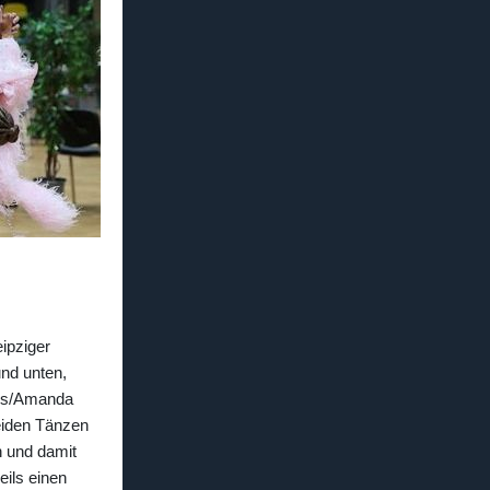
ipziger
und unten,
zins/Amanda
eiden Tänzen
n und damit
eils einen