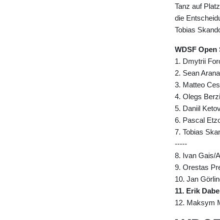
Tanz auf Plat
die Entscheid
Tobias Skand
WDSF Open St
1. Dmytrii Fo
2. Sean Arana
3. Matteo Ces
4. Olegs Berz
5. Daniil Ket
6. Pascal Etz
7. Tobias Sk
-----
8. Ivan Gais
9. Orestas Pre
10. Jan Görlin
11. Erik Dab
12. Maksym Mi