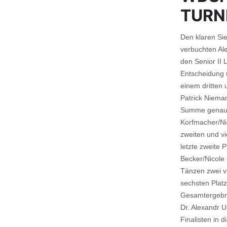
TURN
Den klaren Sie
verbuchten Al
den Senior II 
Entscheidung u
einem dritten 
Patrick Niema
Summe genau 
Korfmacher/Ni
zweiten und vi
letzte zweite 
Becker/Nicole 
Tänzen zwei vi
sechsten Platz
Gesamtergebnis
Dr. Alexandr U
Finalisten in 