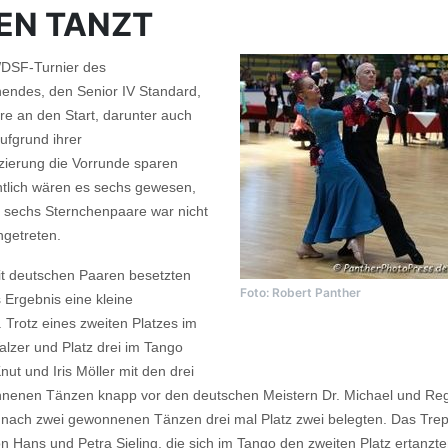
EN TANZT
DSF-Turnier des
endes, den Senior IV Standard,
re an den Start, darunter auch
aufgrund ihrer
tzierung die Vorrunde sparen
ntlich wären es sechs gewesen,
r sechs Sternchenpaare war nicht
ngetreten.
it deutschen Paaren besetzten
Foto: Robert Panther
 Ergebnis eine kleine
Trotz eines zweiten Platzes im
zer und Platz drei im Tango
nut und Iris Möller mit den drei
nenen Tänzen knapp vor den deutschen Meistern Dr. Michael und Re
ie nach zwei gewonnenen Tänzen drei mal Platz zwei belegten. Das Tr
on Hans und Petra Sieling, die sich im Tango den zweiten Platz ertanzt