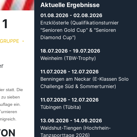
Aktuelle Ergebnisse
01.08.2026
- 02.08.2026
 1
Enzklösterle (Qualifikationsturnier
"Senioren Gold Cup" & "Senioren
Diamond Cup")
GRUPPE
18.07.2026
- 19.07.2026
Weinheim (TBW-Trophy)
er
11.07.2026
- 12.07.2026
Benningen am Neckar (E-Klassen Solo
Challenge Süd & Sommerturnier)
r statt. Die
s zu sieben
11.07.2026
- 12.07.2026
uflage ein.
Tübingen (Tübita)
Turnieren
nigreich.
13.06.2026
- 14.06.2026
Waldshut-Tiengen (Hochrhein-
VON
Tanzsporttage 2026)