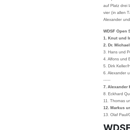
auf Platz drei
vier (in allen
Alexander und
WDSF Open Se
1.
Knut und I
2. Dr. Micha
3. Hans und P
4. Alfons und
5. Dirk Keller
6. Alexander 
-----
7. Alexander
8. Eckhard Que
11. Thomas un
12. Markus u
13. Olaf Paul
WDSF 