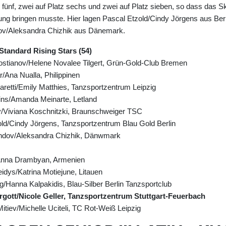
z fünf, zwei auf Platz sechs und zwei auf Platz sieben, so dass das 
ung bringen musste. Hier lagen Pascal Etzold/Cindy Jörgens aus Ber
ov/Aleksandra Chizhik aus Dänemark.
andard Rising Stars (54)
rostianov/Helene Novalee Tilgert, Grün-Gold-Club Bremen
r/Ana Nualla, Philippinen
aretti/Emily Matthies, Tanzsportzentrum Leipzig
ins/Amanda Meinarte, Letland
ov/Viviana Koschnitzki, Braunschweiger TSC
old/Cindy Jörgens, Tanzsportzentrum Blau Gold Berlin
andov/Aleksandra Chizhik, Dänwmark
/Anna Drambyan, Armenien
idys/Katrina Motiejune, Litauen
g/Hanna Kalpakidis, Blau-Silber Berlin Tanzsportclub
ergott/Nicole Geller, Tanzsportzentrum Stuttgart-Feuerbach
tiev/Michelle Uciteli, TC Rot-Weiß Leipzig