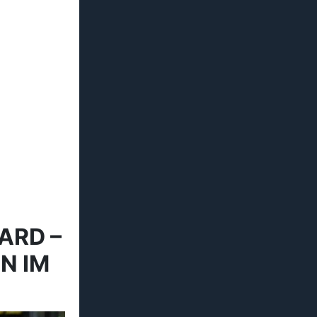
ARD –
N IM