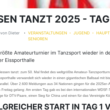
EN TANZT 2025 - TAG
5
von
Dieter
VERANSTALTUNGEN
JUGEND
HAUPT
SENIOREN
rößte Amateurturnier im Tanzsport wieder in d
er Eissporthalle
essen tanzt: zum 50. Mal findet des weltgrößte Amateur-Tanzsportturnie
ssporthalle verwandelt sich wieder in einen gigantischen Ballsaal mit bi
rallel. Über 2.600 Meldungen aus 34 Nationen gingen für die 2025er-A
m Freitag gelang: Am ersten Tag gab es bei den internationalen WDSF-
ege für DTV-Paare, einen Sieg für China und einen für das Vereinigte Kö
LGREICHER START IN TAG 1 