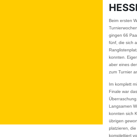
HESS
Beim ersten W
Turnierwochen
gingen 66 Paa
fünf, die sich 
Ranglistenpla
konnten. Eige
aber eines de
zum Turnier a
Im komplett m
Finale war das
Überraschung. 
Langsamen Wal
konnten sich K
übrigen gewon
platzieren, d
komplettiert v