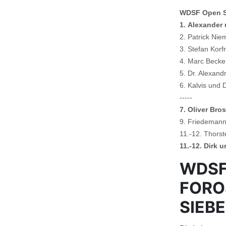
WDSF Open Sen
1.
Alexander 
2. Patrick Ni
3. Stefan Kor
4. Marc Becke
5. Dr. Alexand
6. Kalvis und 
-----
7. Oliver Bro
9. Friedemann
11.-12. Thors
11.-12. Dirk
WDSF
FORO
SIEB