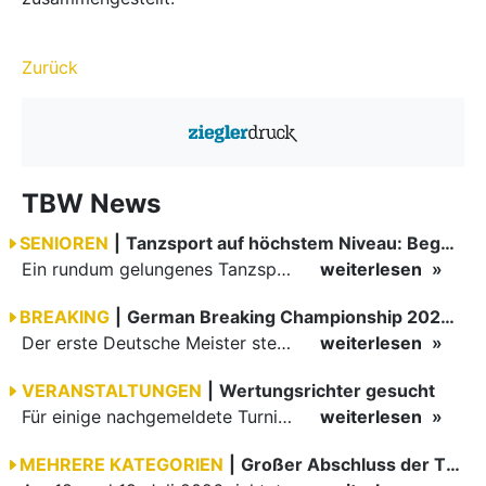
Zurück
TBW News
SENIOREN
|
Tanzsport auf höchstem Niveau: Begeisterung bei den Turnieren in…
Ein rundum gelungenes Tanzsport-Wochenende liegt hinter den Paaren und Organisatoren in Enzklösterle. Am 1. und 2. August 2026 verwandelte sich die Festhalle wieder in einen lebendigen Mittelpunkt des…
weiterlesen
BREAKING
|
German Breaking Championship 2026 in Hannover
Der erste Deutsche Meister steht fest B-Boy Roman siegt bei den Juniors
weiterlesen
VERANSTALTUNGEN
|
Wertungsrichter gesucht
Für einige nachgemeldete Turniere im 2 Halbjahr sucht der ZWE noch Wertungsrichter.
weiterlesen
MEHRERE KATEGORIEN
|
Großer Abschluss der TBW-Trophy in Weinheim