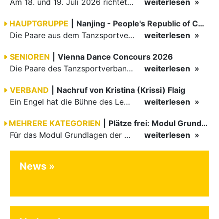
Am 18. und 19. Juli 2026 richtete die Tanzsportabteilung (TSA) der TSG 1862 Weinheim das Abschlussturnier der diesjährigen TBW-Trophy-Serie aus. Zum traditionellen Saisonfinale kamen rund 400 Starts über…
weiterlesen
HAUPTGRUPPE
|
Nanjing - People's Republic of China
Die Paare aus dem Tanzsportverband Baden-Württemberg (TBW) haben beim hochklassig besetzten WDSF GrandSlam im chinesischen Nanjing wieder einmal auf internationalem Top-Niveau geglänzt. Das…
weiterlesen
SENIOREN
|
Vienna Dance Concours 2026
Die Paare des Tanzsportverbandes Baden-Württemberg (TBW) glänzten auf dem internationalen Parkett des Vienna Dance Concourse 2026 im Wiener Rathaus mit hervorragenden Platzierungen Ergebnisse unter: …
weiterlesen
VERBAND
|
Nachruf von Kristina (Krissi) Flaig
Ein Engel hat die Bühne des Lebens verlassen. Viel zu früh, plötzlich und für uns alle unfassbar, wurde unsere geliebte Kristina (Krissi) Flaig im Alter von 36 Jahren aus dem Leben gerissen. Das Tanzen…
weiterlesen
MEHRERE KATEGORIEN
|
Plätze frei: Modul Grundlagen
Für das Modul Grundlagen der Breitensportausbildung vom 10. bis 13. September an der Landessportschule Albstadt sind noch Plätze frei. Das Modul kann auch für den Lizenzerhalt (30 LE fachlich) genutzt…
weiterlesen
News