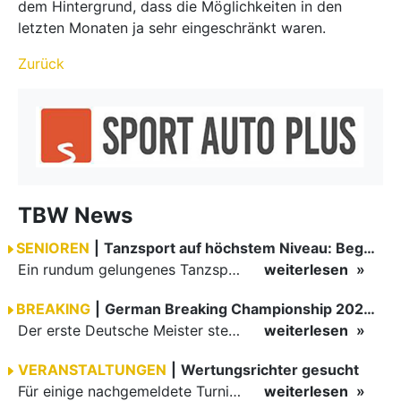
dem Hintergrund, dass die Möglichkeiten in den
letzten Monaten ja sehr eingeschränkt waren.
Zurück
TBW News
SENIOREN
|
Tanzsport auf höchstem Niveau: Begeisterung bei den Turnieren in…
Ein rundum gelungenes Tanzsport-Wochenende liegt hinter den Paaren und Organisatoren in Enzklösterle. Am 1. und 2. August 2026 verwandelte sich die Festhalle wieder in einen lebendigen Mittelpunkt des…
weiterlesen
BREAKING
|
German Breaking Championship 2026 in Hannover
Der erste Deutsche Meister steht fest B-Boy Roman siegt bei den Juniors
weiterlesen
VERANSTALTUNGEN
|
Wertungsrichter gesucht
Für einige nachgemeldete Turniere im 2 Halbjahr sucht der ZWE noch Wertungsrichter.
weiterlesen