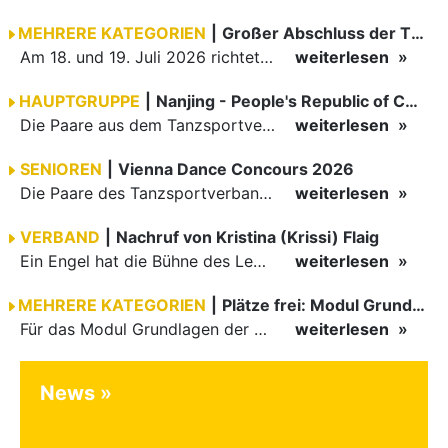
MEHRERE KATEGORIEN
|
Großer Abschluss der TBW-Trophy in Weinheim
Am 18. und 19. Juli 2026 richtete die Tanzsportabteilung (TSA) der TSG 1862 Weinheim das Abschlussturnier der diesjährigen TBW-Trophy-Serie aus. Zum traditionellen Saisonfinale kamen rund 400 Starts über…
weiterlesen
HAUPTGRUPPE
|
Nanjing - People's Republic of China
Die Paare aus dem Tanzsportverband Baden-Württemberg (TBW) haben beim hochklassig besetzten WDSF GrandSlam im chinesischen Nanjing wieder einmal auf internationalem Top-Niveau geglänzt. Das…
weiterlesen
SENIOREN
|
Vienna Dance Concours 2026
Die Paare des Tanzsportverbandes Baden-Württemberg (TBW) glänzten auf dem internationalen Parkett des Vienna Dance Concourse 2026 im Wiener Rathaus mit hervorragenden Platzierungen Ergebnisse unter: …
weiterlesen
VERBAND
|
Nachruf von Kristina (Krissi) Flaig
Ein Engel hat die Bühne des Lebens verlassen. Viel zu früh, plötzlich und für uns alle unfassbar, wurde unsere geliebte Kristina (Krissi) Flaig im Alter von 36 Jahren aus dem Leben gerissen. Das Tanzen…
weiterlesen
MEHRERE KATEGORIEN
|
Plätze frei: Modul Grundlagen
Für das Modul Grundlagen der Breitensportausbildung vom 10. bis 13. September an der Landessportschule Albstadt sind noch Plätze frei. Das Modul kann auch für den Lizenzerhalt (30 LE fachlich) genutzt…
weiterlesen
News