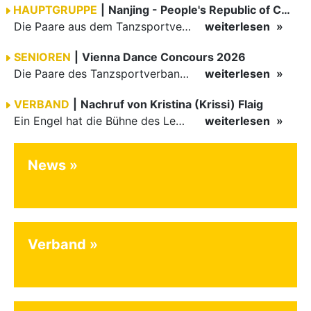
HAUPTGRUPPE
|
Nanjing - People's Republic of China
Die Paare aus dem Tanzsportverband Baden-Württemberg (TBW) haben beim hochklassig besetzten WDSF GrandSlam im chinesischen Nanjing wieder einmal auf internationalem Top-Niveau geglänzt. Das…
weiterlesen
SENIOREN
|
Vienna Dance Concours 2026
Die Paare des Tanzsportverbandes Baden-Württemberg (TBW) glänzten auf dem internationalen Parkett des Vienna Dance Concourse 2026 im Wiener Rathaus mit hervorragenden Platzierungen Ergebnisse unter: …
weiterlesen
VERBAND
|
Nachruf von Kristina (Krissi) Flaig
Ein Engel hat die Bühne des Lebens verlassen. Viel zu früh, plötzlich und für uns alle unfassbar, wurde unsere geliebte Kristina (Krissi) Flaig im Alter von 36 Jahren aus dem Leben gerissen. Das Tanzen…
weiterlesen
News
Verband