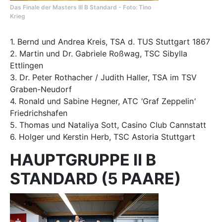
Das Finale der Masters III B Standard - Foto: Tino
Krieg
​​​​​​1. Bernd und Andrea Kreis, TSA d. TUS Stuttgart 1867
2. Martin und Dr. Gabriele Roßwag, TSC Sibylla
Ettlingen
3. Dr. Peter Rothacher / Judith Haller, TSA im TSV
Graben-Neudorf
4. Ronald und Sabine Hegner, ATC
'
Graf Zeppelin
'
Friedrichshafen
5. Thomas und Nataliya Sott, Casino Club Cannstatt
6. Holger und Kerstin Herb, TSC Astoria Stuttgart
HAUPTGRUPPE II B
STANDARD (5 PAARE)