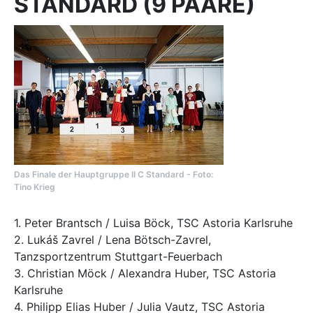
STANDARD (9 PAARE)
Das Finale der Hauptgruppe II C Standard - Foto:
Tino Krieg
1. Peter Brantsch / Luisa Böck, TSC Astoria Karlsruhe
2. Lukáš Zavrel / Lena Bötsch-Zavrel,
Tanzsportzentrum Stuttgart-Feuerbach
3. Christian Möck / Alexandra Huber, TSC Astoria
Karlsruhe
4. Philipp Elias Huber / Julia Vautz, TSC Astoria