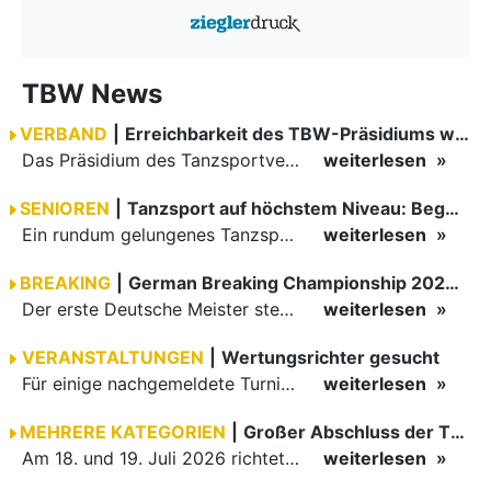
TBW News
VERBAND
|
Erreichbarkeit des TBW-Präsidiums während der GOC 2026
Das Präsidium des Tanzsportverbandes Baden-Württemberg (TBW) ist in der Zeit vom 09.08.2026 bis einschließlich 16.08.2026 nicht erreichbar. Da alle Präsidiumsmitglieder vor Ort bei den German Open…
weiterlesen
SENIOREN
|
Tanzsport auf höchstem Niveau: Begeisterung bei den Turnieren in…
Ein rundum gelungenes Tanzsport-Wochenende liegt hinter den Paaren und Organisatoren in Enzklösterle. Am 1. und 2. August 2026 verwandelte sich die Festhalle wieder in einen lebendigen Mittelpunkt des…
weiterlesen
BREAKING
|
German Breaking Championship 2026 in Hannover
Der erste Deutsche Meister steht fest B-Boy Roman siegt bei den Juniors
weiterlesen
VERANSTALTUNGEN
|
Wertungsrichter gesucht
Für einige nachgemeldete Turniere im 2 Halbjahr sucht der ZWE noch Wertungsrichter.
weiterlesen
MEHRERE KATEGORIEN
|
Großer Abschluss der TBW-Trophy in Weinheim
Am 18. und 19. Juli 2026 richtete die Tanzsportabteilung (TSA) der TSG 1862 Weinheim das Abschlussturnier der diesjährigen TBW-Trophy-Serie aus. Zum traditionellen Saisonfinale kamen rund 400 Starts über…
weiterlesen