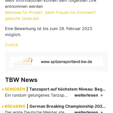
Mehr Informationen können dem folgenden Link
entnommen werden
Mentees für Projekt „Mehr Frauen ins Ehrenamt“
gesucht (wlsb.de)
Eine Bewerbung ist bis zum 28. Februar 2023
möglich.
Zurück
TBW News
SENIOREN
|
Tanzsport auf höchstem Niveau: Begeisterung bei den Turnieren in…
Ein rundum gelungenes Tanzsport-Wochenende liegt hinter den Paaren und Organisatoren in Enzklösterle. Am 1. und 2. August 2026 verwandelte sich die Festhalle wieder in einen lebendigen Mittelpunkt des…
weiterlesen
BREAKING
|
German Breaking Championship 2026 in Hannover
Der erste Deutsche Meister steht fest B-Boy Roman siegt bei den Juniors
weiterlesen