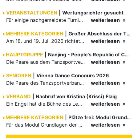
VERANSTALTUNGEN
|
Wertungsrichter gesucht
Für einige nachgemeldete Turniere im 2 Halbjahr sucht der ZWE noch Wertungsrichter.
weiterlesen
MEHRERE KATEGORIEN
|
Großer Abschluss der TBW-Trophy in Weinheim
Am 18. und 19. Juli 2026 richtete die Tanzsportabteilung (TSA) der TSG 1862 Weinheim das Abschlussturnier der diesjährigen TBW-Trophy-Serie aus. Zum traditionellen Saisonfinale kamen rund 400 Starts über…
weiterlesen
HAUPTGRUPPE
|
Nanjing - People's Republic of China
Die Paare aus dem Tanzsportverband Baden-Württemberg (TBW) haben beim hochklassig besetzten WDSF GrandSlam im chinesischen Nanjing wieder einmal auf internationalem Top-Niveau geglänzt. Das…
weiterlesen
SENIOREN
|
Vienna Dance Concours 2026
Die Paare des Tanzsportverbandes Baden-Württemberg (TBW) glänzten auf dem internationalen Parkett des Vienna Dance Concourse 2026 im Wiener Rathaus mit hervorragenden Platzierungen Ergebnisse unter: …
weiterlesen
VERBAND
|
Nachruf von Kristina (Krissi) Flaig
Ein Engel hat die Bühne des Lebens verlassen. Viel zu früh, plötzlich und für uns alle unfassbar, wurde unsere geliebte Kristina (Krissi) Flaig im Alter von 36 Jahren aus dem Leben gerissen. Das Tanzen…
weiterlesen
MEHRERE KATEGORIEN
|
Plätze frei: Modul Grundlagen
Für das Modul Grundlagen der Breitensportausbildung vom 10. bis 13. September an der Landessportschule Albstadt sind noch Plätze frei. Das Modul kann auch für den Lizenzerhalt (30 LE fachlich) genutzt…
weiterlesen