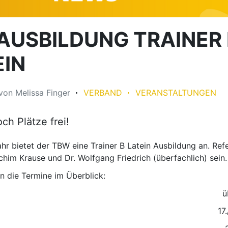
AUSBILDUNG TRAINER 
EIN
von
Melissa Finger
VERBAND
VERANSTALTUNGEN
ch Plätze frei!
ahr bietet der TBW eine Trainer B Latein Ausbildung an. Ref
him Krause und Dr. Wolfgang Friedrich (überfachlich) sein.
n die Termine im Überblick:
hlich überfachl
15.7. 17./18.1