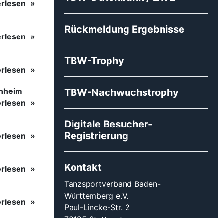
erlesen
Rückmeldung Ergebnisse
erlesen
TBW-Trophy
erlesen
inheim
TBW-Nachwuchstrophy
erlesen
Digitale Besucher-
Registrierung
erlesen
Kontakt
erlesen
Tanzsportverband Baden-
Württemberg e.V.
erlesen
Paul-Lincke-Str. 2