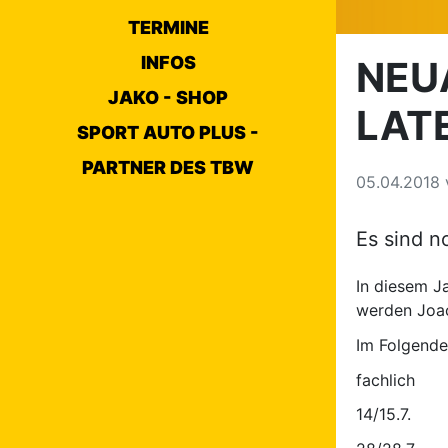
TERMINE
INFOS
NEU
JAKO - SHOP
LAT
SPORT AUTO PLUS -
PARTNER DES TBW
05.04.2018
Es sind no
In diesem J
werden Joac
Im Folgende
fac
14/