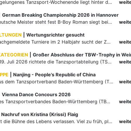
Ein rundum gelungenes Tanzsport-Wochenende liegt hinter den Paaren und Organisatoren in Enzklösterle. Am 1. und 2. August 2026 verwandelte sich die Festhalle wieder in einen lebendigen Mittelpunkt des…
weit
|
German Breaking Championship 2026 in Hannover
Der erste Deutsche Meister steht fest B-Boy Roman siegt bei den Juniors
weit
LTUNGEN
|
Wertungsrichter gesucht
Für einige nachgemeldete Turniere im 2 Halbjahr sucht der ZWE noch Wertungsrichter.
weit
KATEGORIEN
|
Großer Abschluss der TBW-Trophy in We
Am 18. und 19. Juli 2026 richtete die Tanzsportabteilung (TSA) der TSG 1862 Weinheim das Abschlussturnier der diesjährigen TBW-Trophy-Serie aus. Zum traditionellen Saisonfinale kamen rund 400 Starts über…
weit
PPE
|
Nanjing - People's Republic of China
Die Paare aus dem Tanzsportverband Baden-Württemberg (TBW) haben beim hochklassig besetzten WDSF GrandSlam im chinesischen Nanjing wieder einmal auf internationalem Top-Niveau geglänzt. Das…
weit
|
Vienna Dance Concours 2026
Die Paare des Tanzsportverbandes Baden-Württemberg (TBW) glänzten auf dem internationalen Parkett des Vienna Dance Concourse 2026 im Wiener Rathaus mit hervorragenden Platzierungen Ergebnisse unter: …
weit
Nachruf von Kristina (Krissi) Flaig
Ein Engel hat die Bühne des Lebens verlassen. Viel zu früh, plötzlich und für uns alle unfassbar, wurde unsere geliebte Kristina (Krissi) Flaig im Alter von 36 Jahren aus dem Leben gerissen. Das Tanzen…
weit