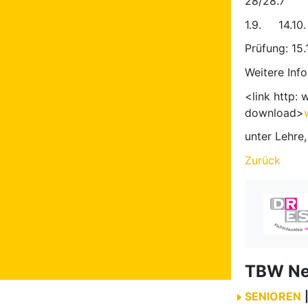
28
1.9.
Prüfung: 15.
Weitere Inf
<link http:
download>
unter Lehr
Zurück
TBW N
SENIOREN