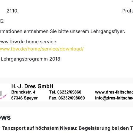
/28.7 24./25.1
 14.10. 21.10. Prüfung: 6
12
ormationen entnehmen Sie bitte unserem Lehrgangsflyer.
 www.tbw.de home service
www.tbw.de/home/service/download/
e, Lehrgangsprogramm 2018
ews
|