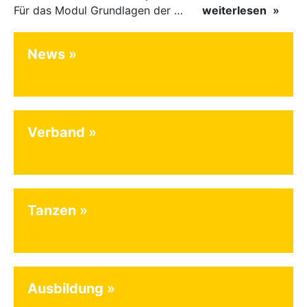
Für das Modul Grundlagen der Breitensportausbildung vom 10. bis 13. September an der Landessportschule Albstadt sind noch Plätze frei. Das Modul kann auch für den Lizenzerhalt (30 LE fachlich) genutzt…
weiterlesen
News
Verband
Tanzen
Ausbildung