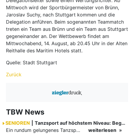
Delegationsleiter sowie einem Wertungsrichter. Ab
Mittwoch wird der Sportbürgermeister von Brünn,
Jaroslav Suchy, nach Stuttgart kommen und die
Delegation anführen. Beim sogenannten Teammatch
treten ein Team aus Brünn und ein Team aus Stuttgart
gegeneinander an. Der Wettbewerb findet am
Mittwochabend, 14. August, ab 20.45 Uhr in der Alten
Reithalle des Maritim Hotels statt.
Quelle: Stadt Stuttgart
Zurück
TBW News
SENIOREN
|
Tanzsport auf höchstem Niveau: Begeisterung bei den Turnieren in…
Ein rundum gelungenes Tanzsport-Wochenende liegt hinter den Paaren und Organisatoren in Enzklösterle. Am 1. und 2. August 2026 verwandelte sich die Festhalle wieder in einen lebendigen Mittelpunkt des…
weiterlesen