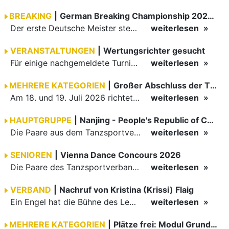
BREAKING
|
German Breaking Championship 2026 in Hannover
Der erste Deutsche Meister steht fest B-Boy Roman siegt bei den Juniors
weiterlesen
VERANSTALTUNGEN
|
Wertungsrichter gesucht
Für einige nachgemeldete Turniere im 2 Halbjahr sucht der ZWE noch Wertungsrichter.
weiterlesen
MEHRERE KATEGORIEN
|
Großer Abschluss der TBW-Trophy in Weinheim
Am 18. und 19. Juli 2026 richtete die Tanzsportabteilung (TSA) der TSG 1862 Weinheim das Abschlussturnier der diesjährigen TBW-Trophy-Serie aus. Zum traditionellen Saisonfinale kamen rund 400 Starts über…
weiterlesen
HAUPTGRUPPE
|
Nanjing - People's Republic of China
Die Paare aus dem Tanzsportverband Baden-Württemberg (TBW) haben beim hochklassig besetzten WDSF GrandSlam im chinesischen Nanjing wieder einmal auf internationalem Top-Niveau geglänzt. Das…
weiterlesen
SENIOREN
|
Vienna Dance Concours 2026
Die Paare des Tanzsportverbandes Baden-Württemberg (TBW) glänzten auf dem internationalen Parkett des Vienna Dance Concourse 2026 im Wiener Rathaus mit hervorragenden Platzierungen Ergebnisse unter: …
weiterlesen
VERBAND
|
Nachruf von Kristina (Krissi) Flaig
Ein Engel hat die Bühne des Lebens verlassen. Viel zu früh, plötzlich und für uns alle unfassbar, wurde unsere geliebte Kristina (Krissi) Flaig im Alter von 36 Jahren aus dem Leben gerissen. Das Tanzen…
weiterlesen
MEHRERE KATEGORIEN
|
Plätze frei: Modul Grundlagen