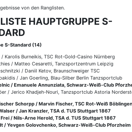
rgebnisse von den Ranglisten.
LISTE HAUPTGRUPPE S-
DARD
e S-Standard (14)
x / Karolis Burneikis, TSC Rot-Gold-Casino Nürnberg
thies / Matteo Cesaretti, Tanzsportzentrum Leipzig
oschnitzki / Daniil Ketov, Braunschweiger TSC
akidis / Jan Goerling, Blau-Silber Berlin Tanzsportclub
Melnic / Emanuele Annunziata, Schwarz-Weiß-Club Pforzh
öer / Jerico Khadjeh-Nouri, Tanzsportclub Astoria Norderst
scher Schorpp / Marvin Fischer, TSC Rot-Weiß Böblinge
Walser / Jan Kranzler, TSA d. TUS Stuttgart 1867
Frei / Nils-Arne Herold, TSA d. TUS Stuttgart 1867
adt / Yevgen Golovchenko, Schwarz-Weiß-Club Pforzheim