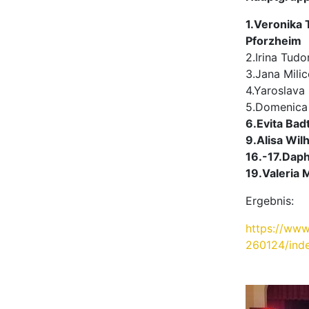
1.Veronika
Pforzheim
2.Irina Tud
3.Jana Mili
4.Yaroslava
5.Domenica 
6.Evita Ba
9.Alisa Wil
16.-17.Daph
19.Valeria 
Ergebnis:
https://www
260124/ind