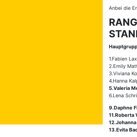
Anbei die E
RANG
STAN
Hauptgrupp
1.Fabien La
2.Emily Mat
3.Viviana K
4.Hanna Kalp
5.Valeria 
6.Lena Schr
9.Daphne Fi
11.Roberta 
12.Johanna 
13.Evita B