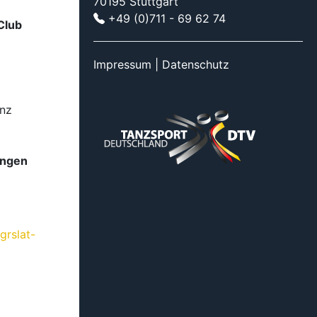
70195 Stuttgart
+49 (0)711 - 69 62 74
Club
Impressum
|
Datenschutz
inz
ingen
grslat-