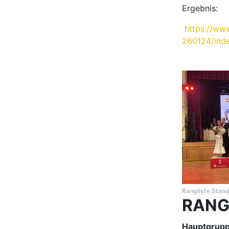
Ergebnis:
https://www
260124/ind
Rangliste Stand
RANG
Hauptgrupp