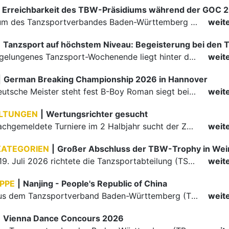
Erreichbarkeit des TBW-Präsidiums während der GOC 
Das Präsidium des Tanzsportverbandes Baden-Württemberg (TBW) ist in der Zeit vom 09.08.2026 bis einschließlich 16.08.2026 nicht erreichbar. Da alle Präsidiumsmitglieder vor Ort bei den German Open…
weit
|
Ein rundum gelungenes Tanzsport-Wochenende liegt hinter den Paaren und Organisatoren in Enzklösterle. Am 1. und 2. August 2026 verwandelte sich die Festhalle wieder in einen lebendigen Mittelpunkt des…
weit
|
German Breaking Championship 2026 in Hannover
Der erste Deutsche Meister steht fest B-Boy Roman siegt bei den Juniors
weit
LTUNGEN
|
Wertungsrichter gesucht
Für einige nachgemeldete Turniere im 2 Halbjahr sucht der ZWE noch Wertungsrichter.
weit
KATEGORIEN
|
Großer Abschluss der TBW-Trophy in We
Am 18. und 19. Juli 2026 richtete die Tanzsportabteilung (TSA) der TSG 1862 Weinheim das Abschlussturnier der diesjährigen TBW-Trophy-Serie aus. Zum traditionellen Saisonfinale kamen rund 400 Starts über…
weit
PPE
|
Nanjing - People's Republic of China
Die Paare aus dem Tanzsportverband Baden-Württemberg (TBW) haben beim hochklassig besetzten WDSF GrandSlam im chinesischen Nanjing wieder einmal auf internationalem Top-Niveau geglänzt. Das…
weit
|
Vienna Dance Concours 2026