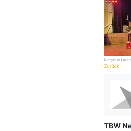
Rangliste Latei
Zurück
TBW N