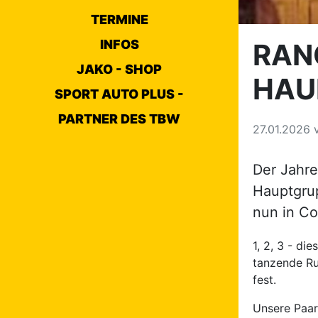
TERMINE
INFOS
RAN
JAKO - SHOP
HAU
SPORT AUTO PLUS -
PARTNER DES TBW
27.01.2026
Der Jahre
Hauptgrup
nun in Co
1, 2, 3 - di
tanzende Ru
fest.
Unsere Paar