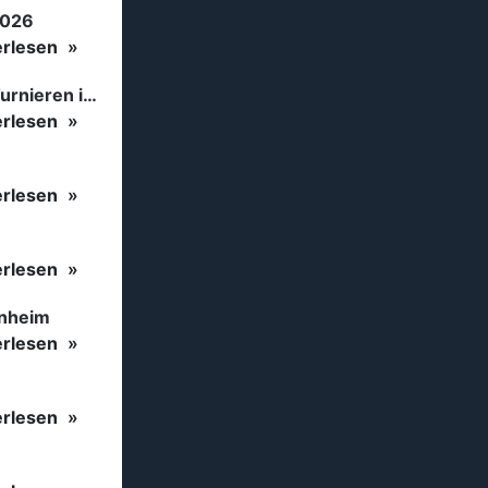
2026
erlesen
Tanzsport auf höchstem Niveau: Begeisterung bei den Turnieren in…
erlesen
erlesen
erlesen
inheim
erlesen
erlesen