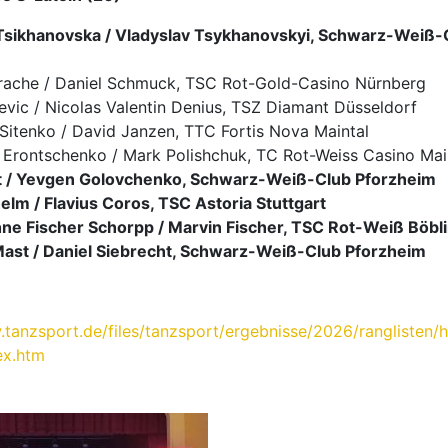
 Tsikhanovska / Vladyslav Tsykhanovskyi, Schwarz-Weiß-
orache / Daniel Schmuck, TSC Rot-Gold-Casino Nürnberg
cevic / Nicolas Valentin Denius, TSZ Diamant Düsseldorf
 Sitenko / David Janzen, TTC Fortis Nova Maintal
Erontschenko / Mark Polishchuk, TC Rot-Weiss Casino Ma
dt / Yevgen Golovchenko, Schwarz-Weiß-Club Pforzheim
helm / Flavius Coros, TSC Astoria Stuttgart
ne Fischer Schorpp / Marvin Fischer, TSC Rot-Weiß Böbl
Mast / Daniel Siebrecht, Schwarz-Weiß-Club Pforzheim
.tanzsport.de/files/tanzsport/ergebnisse/2026/ranglisten/h
ex.htm