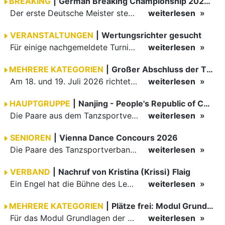
BREAKING
|
German Breaking Championship 2026 in Hannover
Der erste Deutsche Meister steht fest B-Boy Roman siegt bei den Juniors
weiterlesen
VERANSTALTUNGEN
|
Wertungsrichter gesucht
Für einige nachgemeldete Turniere im 2 Halbjahr sucht der ZWE noch Wertungsrichter.
weiterlesen
MEHRERE KATEGORIEN
|
Großer Abschluss der TBW-Trophy in Weinheim
Am 18. und 19. Juli 2026 richtete die Tanzsportabteilung (TSA) der TSG 1862 Weinheim das Abschlussturnier der diesjährigen TBW-Trophy-Serie aus. Zum traditionellen Saisonfinale kamen rund 400 Starts über…
weiterlesen
HAUPTGRUPPE
|
Nanjing - People's Republic of China
Die Paare aus dem Tanzsportverband Baden-Württemberg (TBW) haben beim hochklassig besetzten WDSF GrandSlam im chinesischen Nanjing wieder einmal auf internationalem Top-Niveau geglänzt. Das…
weiterlesen
SENIOREN
|
Vienna Dance Concours 2026
Die Paare des Tanzsportverbandes Baden-Württemberg (TBW) glänzten auf dem internationalen Parkett des Vienna Dance Concourse 2026 im Wiener Rathaus mit hervorragenden Platzierungen Ergebnisse unter: …
weiterlesen
VERBAND
|
Nachruf von Kristina (Krissi) Flaig
Ein Engel hat die Bühne des Lebens verlassen. Viel zu früh, plötzlich und für uns alle unfassbar, wurde unsere geliebte Kristina (Krissi) Flaig im Alter von 36 Jahren aus dem Leben gerissen. Das Tanzen…
weiterlesen
MEHRERE KATEGORIEN
|
Plätze frei: Modul Grundlagen
Für das Modul Grundlagen der Breitensportausbildung vom 10. bis 13. September an der Landessportschule Albstadt sind noch Plätze frei. Das Modul kann auch für den Lizenzerhalt (30 LE fachlich) genutzt…
weiterlesen