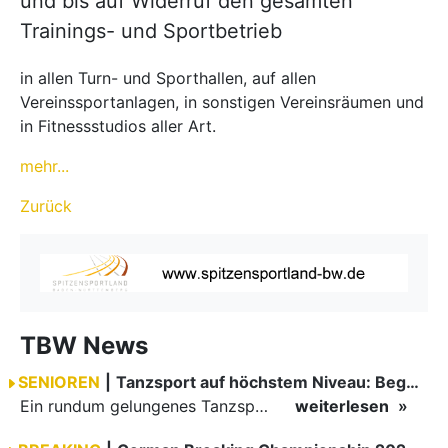
und bis auf Widerruf den gesamten
Trainings- und Sportbetrieb
in allen Turn- und Sporthallen, auf allen
Vereinssportanlagen, in sonstigen Vereinsräumen und
in Fitnessstudios aller Art.
mehr...
Zurück
TBW News
SENIOREN
|
Tanzsport auf höchstem Niveau: Begeisterung bei den Turnieren in…
Ein rundum gelungenes Tanzsport-Wochenende liegt hinter den Paaren und Organisatoren in Enzklösterle. Am 1. und 2. August 2026 verwandelte sich die Festhalle wieder in einen lebendigen Mittelpunkt des…
weiterlesen