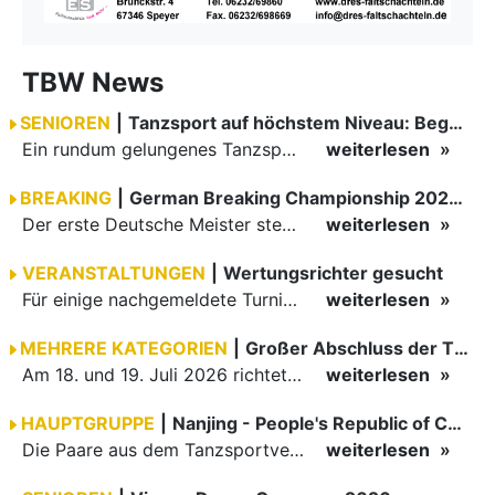
TBW News
SENIOREN
|
Tanzsport auf höchstem Niveau: Begeisterung bei den Turnieren in…
Ein rundum gelungenes Tanzsport-Wochenende liegt hinter den Paaren und Organisatoren in Enzklösterle. Am 1. und 2. August 2026 verwandelte sich die Festhalle wieder in einen lebendigen Mittelpunkt des…
weiterlesen
BREAKING
|
German Breaking Championship 2026 in Hannover
Der erste Deutsche Meister steht fest B-Boy Roman siegt bei den Juniors
weiterlesen
VERANSTALTUNGEN
|
Wertungsrichter gesucht
Für einige nachgemeldete Turniere im 2 Halbjahr sucht der ZWE noch Wertungsrichter.
weiterlesen
MEHRERE KATEGORIEN
|
Großer Abschluss der TBW-Trophy in Weinheim
Am 18. und 19. Juli 2026 richtete die Tanzsportabteilung (TSA) der TSG 1862 Weinheim das Abschlussturnier der diesjährigen TBW-Trophy-Serie aus. Zum traditionellen Saisonfinale kamen rund 400 Starts über…
weiterlesen
HAUPTGRUPPE
|
Nanjing - People's Republic of China
Die Paare aus dem Tanzsportverband Baden-Württemberg (TBW) haben beim hochklassig besetzten WDSF GrandSlam im chinesischen Nanjing wieder einmal auf internationalem Top-Niveau geglänzt. Das…
weiterlesen