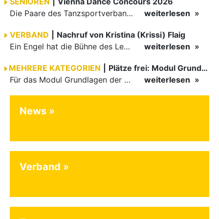
SENIOREN
|
Vienna Dance Concours 2026
Die Paare des Tanzsportverbandes Baden-Württemberg (TBW) glänzten auf dem internationalen Parkett des Vienna Dance Concourse 2026 im Wiener Rathaus mit hervorragenden Platzierungen Ergebnisse unter: …
weiterlesen
VERBAND
|
Nachruf von Kristina (Krissi) Flaig
Ein Engel hat die Bühne des Lebens verlassen. Viel zu früh, plötzlich und für uns alle unfassbar, wurde unsere geliebte Kristina (Krissi) Flaig im Alter von 36 Jahren aus dem Leben gerissen. Das Tanzen…
weiterlesen
MEHRERE KATEGORIEN
|
Plätze frei: Modul Grundlagen
Für das Modul Grundlagen der Breitensportausbildung vom 10. bis 13. September an der Landessportschule Albstadt sind noch Plätze frei. Das Modul kann auch für den Lizenzerhalt (30 LE fachlich) genutzt…
weiterlesen
News
Verband