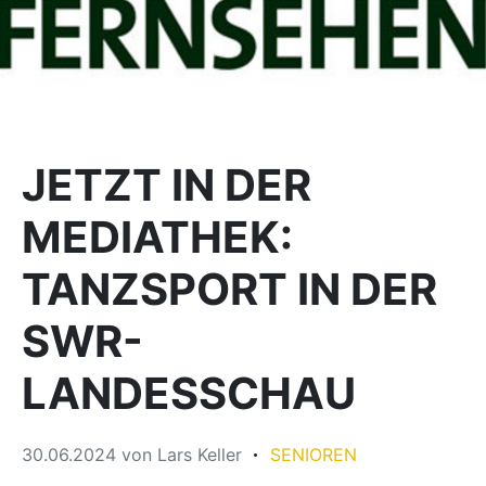
JETZT IN DER
MEDIATHEK:
TANZSPORT IN DER
SWR-
LANDESSCHAU
30.06.2024
von
Lars Keller
SENIOREN