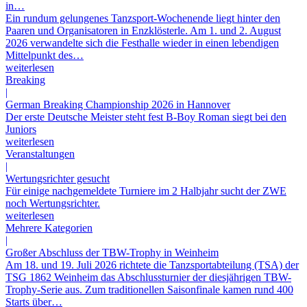
in…
Ein rundum gelungenes Tanzsport-Wochenende liegt hinter den
Paaren und Organisatoren in Enzklösterle. Am 1. und 2. August
2026 verwandelte sich die Festhalle wieder in einen lebendigen
Mittelpunkt des…
weiterlesen
Breaking
|
German Breaking Championship 2026 in Hannover
Der erste Deutsche Meister steht fest B-Boy Roman siegt bei den
Juniors
weiterlesen
Veranstaltungen
|
Wertungsrichter gesucht
Für einige nachgemeldete Turniere im 2 Halbjahr sucht der ZWE
noch Wertungsrichter.
weiterlesen
Mehrere Kategorien
|
Großer Abschluss der TBW-Trophy in Weinheim
Am 18. und 19. Juli 2026 richtete die Tanzsportabteilung (TSA) der
TSG 1862 Weinheim das Abschlussturnier der diesjährigen TBW-
Trophy-Serie aus. Zum traditionellen Saisonfinale kamen rund 400
Starts über…