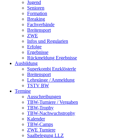
Jugend
Senioren
Formation
Breaking
Fachverbände
Breitensport
ZWE
Infos und Regularien
Erfolge
Ergebnisse
Rückmeldung Ergebnisse
Ausbildung
Superkombi Enzklösterle
Breitensport
Lehrgänge / Anmeldung
TSTV BW
Termine
Ausschreibungen
TBW-Turniere / Vergaben
TBW-Trophy
TBW-Nachwuchstrophy
Kalender
TBW-Camps
ZWE Turniere
Saalbelegung LLZ