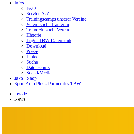
Infos
FAQ
Service A-Z
Trainingscamps unserer Vereine
Verein sucht Trainer:in
Trainer:in sucht Verein
Historie
Login TBW Datenbank
Download
Presse
Links
Suche
Datenschutz
Social-Media
Jako - Shop
Sport Auto Plus - Partner des TBW
tbw.de
News