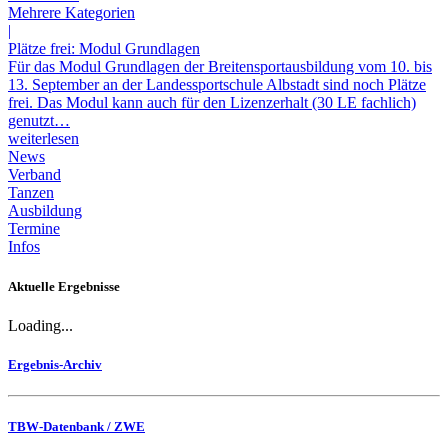
Mehrere Kategorien
|
Plätze frei: Modul Grundlagen
Für das Modul Grundlagen der Breitensportausbildung vom 10. bis
13. September an der Landessportschule Albstadt sind noch Plätze
frei. Das Modul kann auch für den Lizenzerhalt (30 LE fachlich)
genutzt…
weiterlesen
News
Verband
Tanzen
Ausbildung
Termine
Infos
Aktuelle Ergebnisse
Loading...
Ergebnis-Archiv
TBW-Datenbank / ZWE