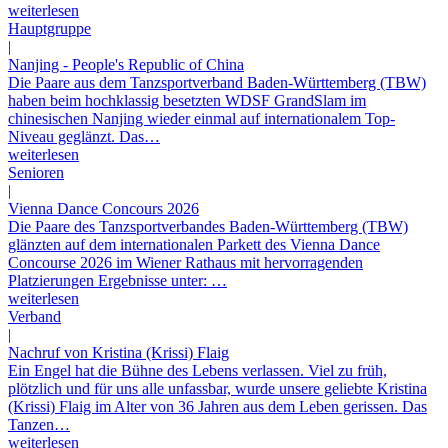
weiterlesen
Hauptgruppe
|
Nanjing - People's Republic of China
Die Paare aus dem Tanzsportverband Baden-Württemberg (TBW)
haben beim hochklassig besetzten WDSF GrandSlam im
chinesischen Nanjing wieder einmal auf internationalem Top-
Niveau geglänzt. Das…
weiterlesen
Senioren
|
Vienna Dance Concours 2026
Die Paare des Tanzsportverbandes Baden-Württemberg (TBW)
glänzten auf dem internationalen Parkett des Vienna Dance
Concourse 2026 im Wiener Rathaus mit hervorragenden
Platzierungen Ergebnisse unter: …
weiterlesen
Verband
|
Nachruf von Kristina (Krissi) Flaig
Ein Engel hat die Bühne des Lebens verlassen. Viel zu früh,
plötzlich und für uns alle unfassbar, wurde unsere geliebte Kristina
(Krissi) Flaig im Alter von 36 Jahren aus dem Leben gerissen. Das
Tanzen…
weiterlesen