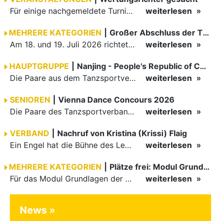
Für einige nachgemeldete Turniere im 2 Halbjahr sucht der ZWE noch Wertungsrichter.
weiterlesen
MEHRERE KATEGORIEN
|
Großer Abschluss der TBW-Trophy in Weinheim
Am 18. und 19. Juli 2026 richtete die Tanzsportabteilung (TSA) der TSG 1862 Weinheim das Abschlussturnier der diesjährigen TBW-Trophy-Serie aus. Zum traditionellen Saisonfinale kamen rund 400 Starts über…
weiterlesen
HAUPTGRUPPE
|
Nanjing - People's Republic of China
Die Paare aus dem Tanzsportverband Baden-Württemberg (TBW) haben beim hochklassig besetzten WDSF GrandSlam im chinesischen Nanjing wieder einmal auf internationalem Top-Niveau geglänzt. Das…
weiterlesen
SENIOREN
|
Vienna Dance Concours 2026
Die Paare des Tanzsportverbandes Baden-Württemberg (TBW) glänzten auf dem internationalen Parkett des Vienna Dance Concourse 2026 im Wiener Rathaus mit hervorragenden Platzierungen Ergebnisse unter: …
weiterlesen
VERBAND
|
Nachruf von Kristina (Krissi) Flaig
Ein Engel hat die Bühne des Lebens verlassen. Viel zu früh, plötzlich und für uns alle unfassbar, wurde unsere geliebte Kristina (Krissi) Flaig im Alter von 36 Jahren aus dem Leben gerissen. Das Tanzen…
weiterlesen
MEHRERE KATEGORIEN
|
Plätze frei: Modul Grundlagen
Für das Modul Grundlagen der Breitensportausbildung vom 10. bis 13. September an der Landessportschule Albstadt sind noch Plätze frei. Das Modul kann auch für den Lizenzerhalt (30 LE fachlich) genutzt…
weiterlesen
News