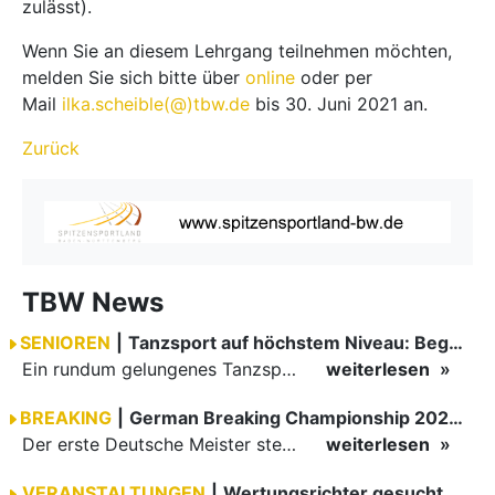
zulässt).
Wenn Sie an diesem Lehrgang teilnehmen möchten,
melden Sie sich bitte über
online
oder per
Mail
ilka.scheible(@)tbw.de
bis 30. Juni 2021 an.
Zurück
TBW News
SENIOREN
|
Tanzsport auf höchstem Niveau: Begeisterung bei den Turnieren in…
Ein rundum gelungenes Tanzsport-Wochenende liegt hinter den Paaren und Organisatoren in Enzklösterle. Am 1. und 2. August 2026 verwandelte sich die Festhalle wieder in einen lebendigen Mittelpunkt des…
weiterlesen
BREAKING
|
German Breaking Championship 2026 in Hannover
Der erste Deutsche Meister steht fest B-Boy Roman siegt bei den Juniors
weiterlesen
VERANSTALTUNGEN
|
Wertungsrichter gesucht