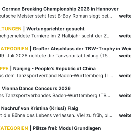
|
German Breaking Championship 2026 in Hannover
Der erste Deutsche Meister steht fest B-Boy Roman siegt bei den Juniors
weit
LTUNGEN
|
Wertungsrichter gesucht
Für einige nachgemeldete Turniere im 2 Halbjahr sucht der ZWE noch Wertungsrichter.
weit
KATEGORIEN
|
Großer Abschluss der TBW-Trophy in We
Am 18. und 19. Juli 2026 richtete die Tanzsportabteilung (TSA) der TSG 1862 Weinheim das Abschlussturnier der diesjährigen TBW-Trophy-Serie aus. Zum traditionellen Saisonfinale kamen rund 400 Starts über…
weit
PPE
|
Nanjing - People's Republic of China
Die Paare aus dem Tanzsportverband Baden-Württemberg (TBW) haben beim hochklassig besetzten WDSF GrandSlam im chinesischen Nanjing wieder einmal auf internationalem Top-Niveau geglänzt. Das…
weit
|
Vienna Dance Concours 2026
Die Paare des Tanzsportverbandes Baden-Württemberg (TBW) glänzten auf dem internationalen Parkett des Vienna Dance Concourse 2026 im Wiener Rathaus mit hervorragenden Platzierungen Ergebnisse unter: …
weit
Nachruf von Kristina (Krissi) Flaig
Ein Engel hat die Bühne des Lebens verlassen. Viel zu früh, plötzlich und für uns alle unfassbar, wurde unsere geliebte Kristina (Krissi) Flaig im Alter von 36 Jahren aus dem Leben gerissen. Das Tanzen…
weit
KATEGORIEN
|
Plätze frei: Modul Grundlagen