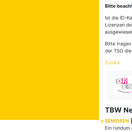
Bitte beach
Ist die ID-K
Lizenzen de
ausgewiese
Bitte trage
der TSO die 
Zurück
TBW N
SENIOREN