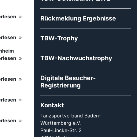
erlesen
Rückmeldung Ergebnisse
erlesen
TBW-Trophy
inheim
TBW-Nachwuchstrophy
erlesen
Digitale Besucher-
erlesen
Registrierung
erlesen
Kontakt
Tanzsportverband Baden-
erlesen
Württemberg e.V.
Paul-Lincke-Str. 2