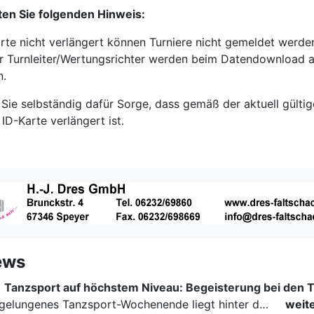
ten Sie folgenden Hinweis:
arte nicht verlängert können Turniere nicht gemeldet werde
r Turnleiter/Wertungsrichter werden beim Datendownload al
n.
n Sie selbständig dafür Sorge, dass gemäß der aktuell gülti
ID-Karte verlängert ist.
ews
|
Ein rundum gelungenes Tanzsport-Wochenende liegt hinter den Paaren und Organisatoren in Enzklösterle. Am 1. und 2. August 2026 verwandelte sich die Festhalle wieder in einen lebendigen Mittelpunkt des…
weit