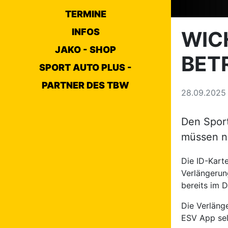
TERMINE
INFOS
WIC
JAKO - SHOP
BET
SPORT AUTO PLUS -
PARTNER DES TBW
28.09.202
Den Sport
müssen na
Die ID-Kart
Verlängerun
bereits im 
Die Verläng
ESV App se