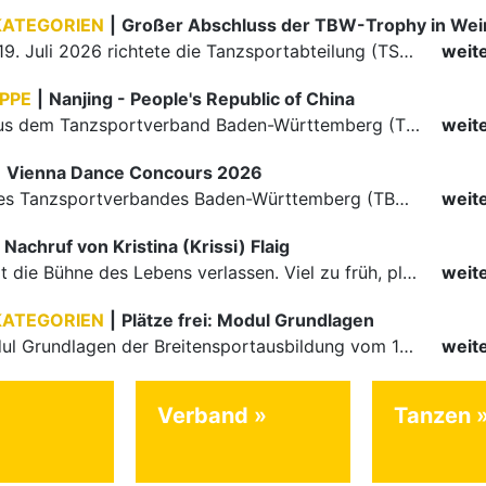
KATEGORIEN
|
Großer Abschluss der TBW-Trophy in We
Am 18. und 19. Juli 2026 richtete die Tanzsportabteilung (TSA) der TSG 1862 Weinheim das Abschlussturnier der diesjährigen TBW-Trophy-Serie aus. Zum traditionellen Saisonfinale kamen rund 400 Starts über…
weit
PPE
|
Nanjing - People's Republic of China
Die Paare aus dem Tanzsportverband Baden-Württemberg (TBW) haben beim hochklassig besetzten WDSF GrandSlam im chinesischen Nanjing wieder einmal auf internationalem Top-Niveau geglänzt. Das…
weit
|
Vienna Dance Concours 2026
Die Paare des Tanzsportverbandes Baden-Württemberg (TBW) glänzten auf dem internationalen Parkett des Vienna Dance Concourse 2026 im Wiener Rathaus mit hervorragenden Platzierungen Ergebnisse unter: …
weit
Nachruf von Kristina (Krissi) Flaig
Ein Engel hat die Bühne des Lebens verlassen. Viel zu früh, plötzlich und für uns alle unfassbar, wurde unsere geliebte Kristina (Krissi) Flaig im Alter von 36 Jahren aus dem Leben gerissen. Das Tanzen…
weit
KATEGORIEN
|
Plätze frei: Modul Grundlagen
Für das Modul Grundlagen der Breitensportausbildung vom 10. bis 13. September an der Landessportschule Albstadt sind noch Plätze frei. Das Modul kann auch für den Lizenzerhalt (30 LE fachlich) genutzt…
weit
Verband
Tanzen