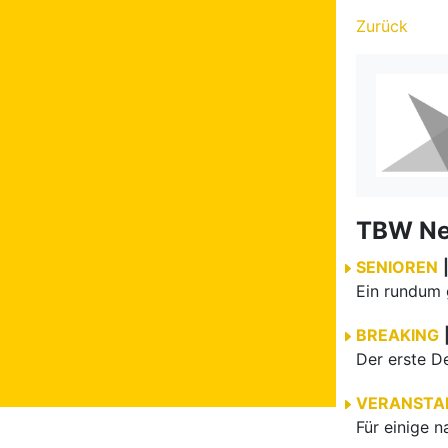
Zurück
TBW N
SENIOREN
BREAKING
VERANSTA