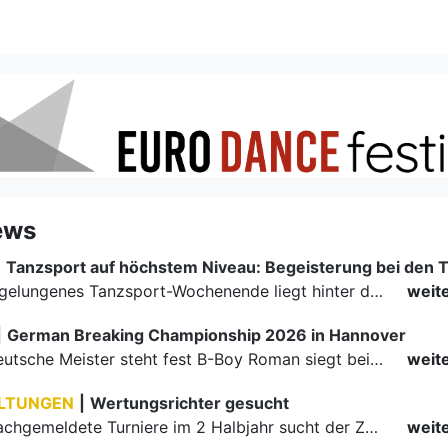
ews
|
Ein rundum gelungenes Tanzsport-Wochenende liegt hinter den Paaren und Organisatoren in Enzklösterle. Am 1. und 2. August 2026 verwandelte sich die Festhalle wieder in einen lebendigen Mittelpunkt des…
weit
|
German Breaking Championship 2026 in Hannover
Der erste Deutsche Meister steht fest B-Boy Roman siegt bei den Juniors
weit
LTUNGEN
|
Wertungsrichter gesucht
Für einige nachgemeldete Turniere im 2 Halbjahr sucht der ZWE noch Wertungsrichter.
weit