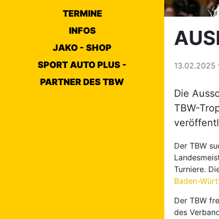
TERMINE
INFOS
AUS
JAKO - SHOP
SPORT AUTO PLUS -
13.02.2025
PARTNER DES TBW
Die Aussc
TBW-Troph
veröffent
Der TBW such
Landesmeist
Turniere. Di
Baden-Württ
Der TBW fre
des Verband