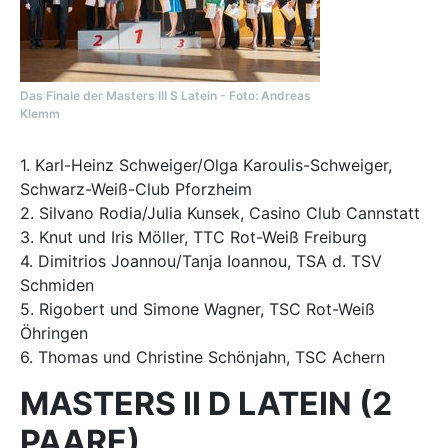
Das Finale der Masters III S Latein - Foto: Andreas
Klemm
1. Karl-Heinz Schweiger/Olga Karoulis-Schweiger,
Schwarz-Weiß-Club Pforzheim
2. Silvano Rodia/Julia Kunsek, Casino Club Cannstatt
3. Knut und Iris Möller, TTC Rot-Weiß Freiburg
4. Dimitrios Joannou/Tanja Ioannou, TSA d. TSV
Schmiden
5. Rigobert und Simone Wagner, TSC Rot-Weiß
Öhringen
6. Thomas und Christine Schönjahn, TSC Achern
MASTERS II D LATEIN (2
PAARE)