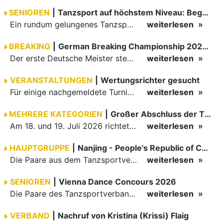
SENIOREN
|
Tanzsport auf höchstem Niveau: Begeisterung bei den Turnieren in…
Ein rundum gelungenes Tanzsport-Wochenende liegt hinter den Paaren und Organisatoren in Enzklösterle. Am 1. und 2. August 2026 verwandelte sich die Festhalle wieder in einen lebendigen Mittelpunkt des…
weiterlesen
BREAKING
|
German Breaking Championship 2026 in Hannover
Der erste Deutsche Meister steht fest B-Boy Roman siegt bei den Juniors
weiterlesen
VERANSTALTUNGEN
|
Wertungsrichter gesucht
Für einige nachgemeldete Turniere im 2 Halbjahr sucht der ZWE noch Wertungsrichter.
weiterlesen
MEHRERE KATEGORIEN
|
Großer Abschluss der TBW-Trophy in Weinheim
Am 18. und 19. Juli 2026 richtete die Tanzsportabteilung (TSA) der TSG 1862 Weinheim das Abschlussturnier der diesjährigen TBW-Trophy-Serie aus. Zum traditionellen Saisonfinale kamen rund 400 Starts über…
weiterlesen
HAUPTGRUPPE
|
Nanjing - People's Republic of China
Die Paare aus dem Tanzsportverband Baden-Württemberg (TBW) haben beim hochklassig besetzten WDSF GrandSlam im chinesischen Nanjing wieder einmal auf internationalem Top-Niveau geglänzt. Das…
weiterlesen
SENIOREN
|
Vienna Dance Concours 2026
Die Paare des Tanzsportverbandes Baden-Württemberg (TBW) glänzten auf dem internationalen Parkett des Vienna Dance Concourse 2026 im Wiener Rathaus mit hervorragenden Platzierungen Ergebnisse unter: …
weiterlesen
VERBAND
|
Nachruf von Kristina (Krissi) Flaig