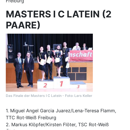
Freiburg
MASTERS I C LATEIN (2
PAARE)
Das Finale der Masters I C Latein - Foto: Lars Keller
1. Miguel Angel Garcia Juarez/Lena-Teresa Flamm,
TTC Rot-Weiß Freiburg
2. Markus Klöpfer/Kirsten Flöter, TSC Rot-Weiß