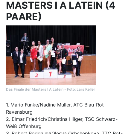
MASTERS I A LATEIN (4
PAARE)
Das Finale der Masters I A Latein - Foto: Lars Keller
1. Mario Funke/Nadine Muller, ATC Blau-Rot
Ravensburg
2. Elmar Friedrich/Christina Hilger, TSC Schwarz-
Weiß Offenburg
3. Robert Podgajny/Olesya Oshchepkova, TTC Rot-