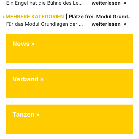
Ein Engel hat die Bühne des Lebens verlassen. Viel zu früh, plötzlich und für uns alle unfassbar, wurde unsere geliebte Kristina (Krissi) Flaig im Alter von 36 Jahren aus dem Leben gerissen. Das Tanzen…
weiterlesen
MEHRERE KATEGORIEN
|
Plätze frei: Modul Grundlagen
Für das Modul Grundlagen der Breitensportausbildung vom 10. bis 13. September an der Landessportschule Albstadt sind noch Plätze frei. Das Modul kann auch für den Lizenzerhalt (30 LE fachlich) genutzt…
weiterlesen
News
Verband
Tanzen