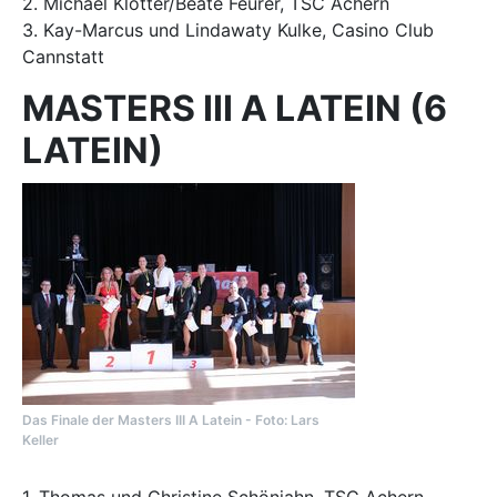
2. Michael Klotter/Beate Feurer, TSC Achern
3. Kay-Marcus und Lindawaty Kulke, Casino Club
Cannstatt
MASTERS III A LATEIN (6
LATEIN)
Das Finale der Masters III A Latein - Foto: Lars
Keller