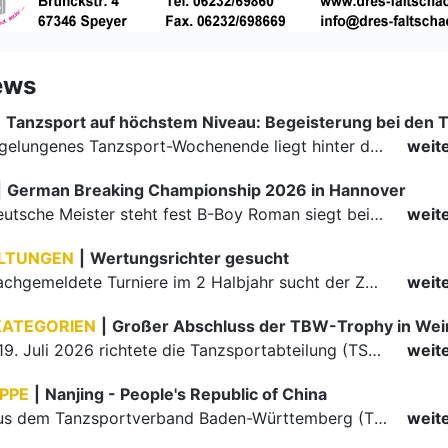
ews
|
Ein rundum gelungenes Tanzsport-Wochenende liegt hinter den Paaren und Organisatoren in Enzklösterle. Am 1. und 2. August 2026 verwandelte sich die Festhalle wieder in einen lebendigen Mittelpunkt des…
weit
|
German Breaking Championship 2026 in Hannover
Der erste Deutsche Meister steht fest B-Boy Roman siegt bei den Juniors
weit
LTUNGEN
|
Wertungsrichter gesucht
Für einige nachgemeldete Turniere im 2 Halbjahr sucht der ZWE noch Wertungsrichter.
weit
KATEGORIEN
|
Großer Abschluss der TBW-Trophy in We
Am 18. und 19. Juli 2026 richtete die Tanzsportabteilung (TSA) der TSG 1862 Weinheim das Abschlussturnier der diesjährigen TBW-Trophy-Serie aus. Zum traditionellen Saisonfinale kamen rund 400 Starts über…
weit
PPE
|
Nanjing - People's Republic of China
Die Paare aus dem Tanzsportverband Baden-Württemberg (TBW) haben beim hochklassig besetzten WDSF GrandSlam im chinesischen Nanjing wieder einmal auf internationalem Top-Niveau geglänzt. Das…
weit