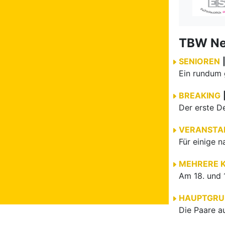
TBW N
SENIOREN
BREAKING
VERANSTA
MEHRERE 
HAUPTGRU