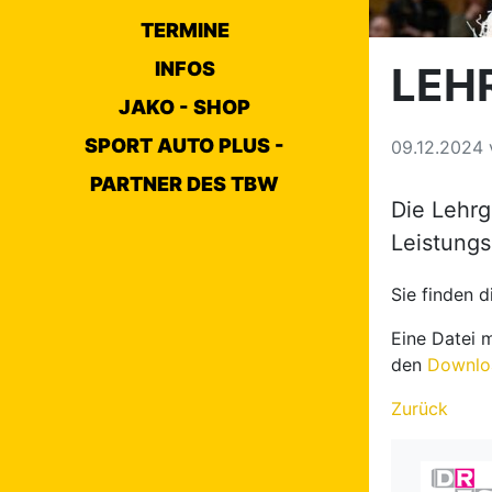
TERMINE
INFOS
LEH
JAKO - SHOP
SPORT AUTO PLUS -
09.12.2024
PARTNER DES TBW
Die Lehrg
Leistungs
Sie finden 
Eine Datei 
den
Downlo
Zurück