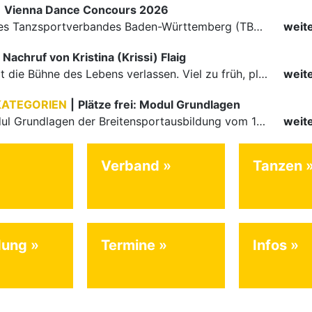
|
Vienna Dance Concours 2026
Die Paare des Tanzsportverbandes Baden-Württemberg (TBW) glänzten auf dem internationalen Parkett des Vienna Dance Concourse 2026 im Wiener Rathaus mit hervorragenden Platzierungen Ergebnisse unter: …
weit
Nachruf von Kristina (Krissi) Flaig
Ein Engel hat die Bühne des Lebens verlassen. Viel zu früh, plötzlich und für uns alle unfassbar, wurde unsere geliebte Kristina (Krissi) Flaig im Alter von 36 Jahren aus dem Leben gerissen. Das Tanzen…
weit
KATEGORIEN
|
Plätze frei: Modul Grundlagen
Für das Modul Grundlagen der Breitensportausbildung vom 10. bis 13. September an der Landessportschule Albstadt sind noch Plätze frei. Das Modul kann auch für den Lizenzerhalt (30 LE fachlich) genutzt…
weit
Verband
Tanzen
dung
Termine
Infos