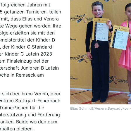
rfolgreichen Jahren mit
5 getanzen Turnieren, teilen
 mit, dass Elias und Venera
te Wege gehen werden. Ihre
lge erzielten sie mit den
meistertitel der Kinder D
, der Kinder C Standard
r Kinder C Latein 2023
em Finaleinzug bei der
erschaft Junioren B Latein
oche in Remseck am
 sich bei ihrem Verein, dem
ntrum Stuttgart-Feuerbach
Trainer*innen für die
Elias Schmidt/Venera Baysadykov - 
nterstützung und Förderung
danken. Beide werden dem
halten bleiben.