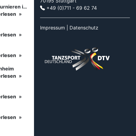
70195 Stuttgart
Tanzsport auf höchstem Niveau: Begeisterung bei den Turnieren in…
+49 (0)711 - 69 62 74
erlesen
Impressum
|
Datenschutz
erlesen
erlesen
inheim
erlesen
erlesen
erlesen