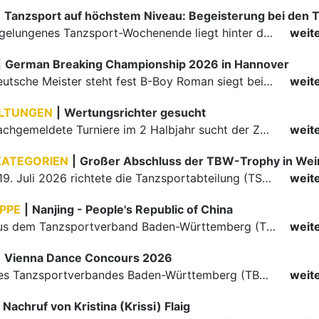
|
Ein rundum gelungenes Tanzsport-Wochenende liegt hinter den Paaren und Organisatoren in Enzklösterle. Am 1. und 2. August 2026 verwandelte sich die Festhalle wieder in einen lebendigen Mittelpunkt des…
weit
|
German Breaking Championship 2026 in Hannover
Der erste Deutsche Meister steht fest B-Boy Roman siegt bei den Juniors
weit
LTUNGEN
|
Wertungsrichter gesucht
Für einige nachgemeldete Turniere im 2 Halbjahr sucht der ZWE noch Wertungsrichter.
weit
KATEGORIEN
|
Großer Abschluss der TBW-Trophy in We
Am 18. und 19. Juli 2026 richtete die Tanzsportabteilung (TSA) der TSG 1862 Weinheim das Abschlussturnier der diesjährigen TBW-Trophy-Serie aus. Zum traditionellen Saisonfinale kamen rund 400 Starts über…
weit
PPE
|
Nanjing - People's Republic of China
Die Paare aus dem Tanzsportverband Baden-Württemberg (TBW) haben beim hochklassig besetzten WDSF GrandSlam im chinesischen Nanjing wieder einmal auf internationalem Top-Niveau geglänzt. Das…
weit
|
Vienna Dance Concours 2026
Die Paare des Tanzsportverbandes Baden-Württemberg (TBW) glänzten auf dem internationalen Parkett des Vienna Dance Concourse 2026 im Wiener Rathaus mit hervorragenden Platzierungen Ergebnisse unter: …
weit
Nachruf von Kristina (Krissi) Flaig