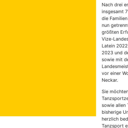
Nach drei e
insgesamt 7
die Familien
nun getrenn
größten Erfo
Vize-Landes
Latein 2022
2023 und de
sowie mit d
Landesmeist
vor einer W
Neckar.
Sie möchten
Tanzsportze
sowie allen 
bisherige U
herzlich be
Tanzsport er