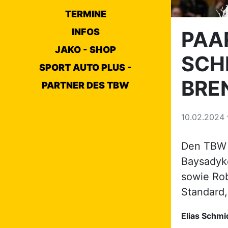
TERMINE
INFOS
PAA
JAKO - SHOP
SCH
SPORT AUTO PLUS -
BRE
PARTNER DES TBW
10.02.2024
Den TBW h
Baysadyko
sowie Ro
Standard,
Elias Schm