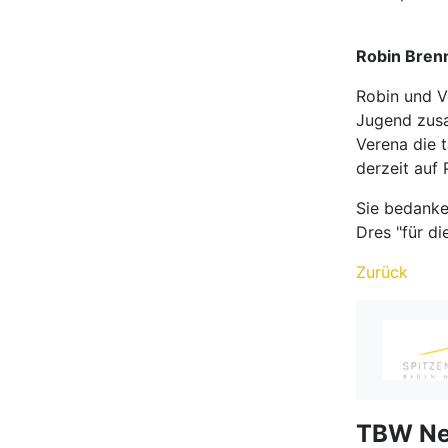
Robin Bren
Robin und V
Jugend zusa
Verena die 
derzeit auf 
Sie bedanke
Dres "für di
Zurück
TBW N