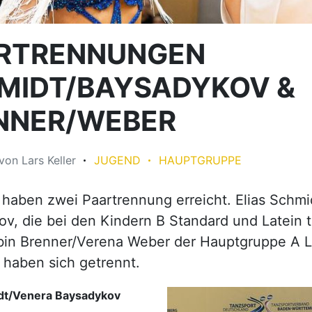
RTRENNUNGEN
MIDT/BAYSADYKOV &
NNER/WEBER
von
Lars Keller
JUGEND
HAUPTGRUPPE
aben zwei Paartrennung erreicht. Elias Schmi
v, die bei den Kindern B Standard und Latein 
bin Brenner/Verena Weber der Hauptgruppe A L
 haben sich getrennt.
idt/Venera Baysadykov