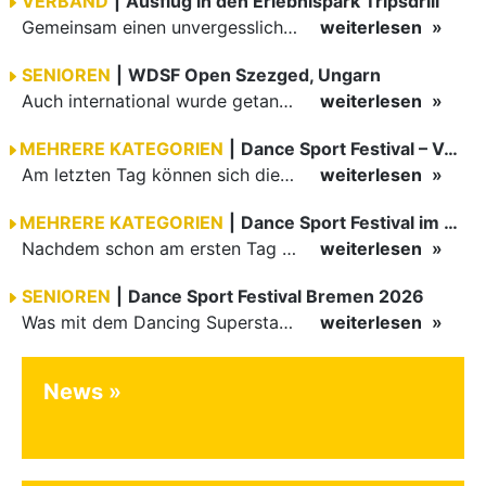
VERBAND
|
Ausflug in den Erlebnispark Tripsdrill
Gemeinsam einen unvergesslichen Tag erleben
weiterlesen
SENIOREN
|
WDSF Open Szezged, Ungarn
Auch international wurde getanzt in Ungarn am vergangenen Wochenende
weiterlesen
MEHRERE KATEGORIEN
|
Dance Sport Festival – Volles Haus
Am letzten Tag können sich die Besucher des Dance Sport Festivals erneut auf internationale Festivalatmosphäre freuen. Die knapp 1200 Aktiven vertreten mit Deutschland 43 Nationen. Mit Paaren aus 15…
weiterlesen
MEHRERE KATEGORIEN
|
Dance Sport Festival im WM-Fieber
Nachdem schon am ersten Tag zumindest im Hansesaal WM-Stimmung vom Feinsten herrschte, werden am Samstag nicht nur Tänzerinnen und Tänzer der Junioren die Stimmung ordentlich anheizen. Es erwartet alle -…
weiterlesen
SENIOREN
|
Dance Sport Festival Bremen 2026
Was mit dem Dancing Superstar Festival begann, ist inzwischen mit dem Dance Sport Festival Bremen zu einer festen Institution geworden. Zum fünften Mal treffen sich Paare, Funktionäre und Gäste zu diesem…
weiterlesen
News