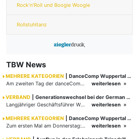
Rock'n'Roll und Boogie Woogie
Rollstuhltanz
TBW News
MEHRERE KATEGORIEN
|
DanceComp Wuppertal 2026
Am zweiten Tag der danceComp starteten die Turniere im großen Saal. Den Auftakt machte das größte Feld des Wochenendes: Im WDSF Open Senior III Standard gingen 141 Paare aufs Parkett.
weiterlesen
VERBAND
|
Generationswechsel bei der German Open Championships…
Langjähriger Geschäftsführer Wilfried Scheible übergibt Verantwortung an Stephen Harnisch und Bernd Roßnagel Stuttgart, den 30. Juni 2026.
weiterlesen
MEHRERE KATEGORIEN
|
DanceComp Wuppertal 2026
Zum ersten Mal am Donnerstag: erster Tag der danceComp
weiterlesen