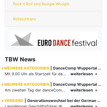
Rock'n'Roll und Boogie Woogie
Rollstuhltanz
TBW News
MEHRERE KATEGORIEN
|
DanceComp Wuppertal 2026 Tag 3
Mit 9.00 Uhr als Startzeit für das erste Turnier am danceComp-Samstag war eine Teilnahme bei vielen Paaren einem sehr frühen Aufstehen verbunden. Ein motiviertes Team in der Turnierleitung sowie höchst…
weiterlesen
MEHRERE KATEGORIEN
|
DanceComp Wuppertal 2026
Am zweiten Tag der danceComp starteten die Turniere im großen Saal. Den Auftakt machte das größte Feld des Wochenendes: Im WDSF Open Senior III Standard gingen 141 Paare aufs Parkett.
weiterlesen
VERBAND
|
Generationswechsel bei der German Open Championships…
Langjähriger Geschäftsführer Wilfried Scheible übergibt Verantwortung an Stephen Harnisch und Bernd Roßnagel Stuttgart, den 30. Juni 2026.
weiterlesen