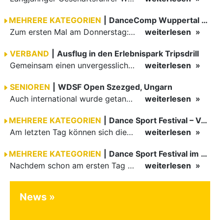
MEHRERE KATEGORIEN
|
DanceComp Wuppertal 2026
Zum ersten Mal am Donnerstag: erster Tag der danceComp
weiterlesen
VERBAND
|
Ausflug in den Erlebnispark Tripsdrill
Gemeinsam einen unvergesslichen Tag erleben
weiterlesen
SENIOREN
|
WDSF Open Szezged, Ungarn
Auch international wurde getanzt in Ungarn am vergangenen Wochenende
weiterlesen
MEHRERE KATEGORIEN
|
Dance Sport Festival – Volles Haus
Am letzten Tag können sich die Besucher des Dance Sport Festivals erneut auf internationale Festivalatmosphäre freuen. Die knapp 1200 Aktiven vertreten mit Deutschland 43 Nationen. Mit Paaren aus 15…
weiterlesen
MEHRERE KATEGORIEN
|
Dance Sport Festival im WM-Fieber
Nachdem schon am ersten Tag zumindest im Hansesaal WM-Stimmung vom Feinsten herrschte, werden am Samstag nicht nur Tänzerinnen und Tänzer der Junioren die Stimmung ordentlich anheizen. Es erwartet alle -…
weiterlesen
News