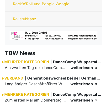
Rock'n'Roll und Boogie Woogie
Rollstuhltanz
TBW News
MEHRERE KATEGORIEN
|
DanceComp Wuppertal 2026
Am zweiten Tag der danceComp starteten die Turniere im großen Saal. Den Auftakt machte das größte Feld des Wochenendes: Im WDSF Open Senior III Standard gingen 141 Paare aufs Parkett.
weiterlesen
VERBAND
|
Generationswechsel bei der German Open Championships…
Langjähriger Geschäftsführer Wilfried Scheible übergibt Verantwortung an Stephen Harnisch und Bernd Roßnagel Stuttgart, den 30. Juni 2026.
weiterlesen
MEHRERE KATEGORIEN
|
DanceComp Wuppertal 2026
Zum ersten Mal am Donnerstag: erster Tag der danceComp
weiterlesen