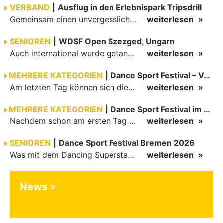
VERBAND
|
Ausflug in den Erlebnispark Tripsdrill
Gemeinsam einen unvergesslichen Tag erleben
weiterlesen
SENIOREN
|
WDSF Open Szezged, Ungarn
Auch international wurde getanzt in Ungarn am vergangenen Wochenende
weiterlesen
MEHRERE KATEGORIEN
|
Dance Sport Festival – Volles Haus
Am letzten Tag können sich die Besucher des Dance Sport Festivals erneut auf internationale Festivalatmosphäre freuen. Die knapp 1200 Aktiven vertreten mit Deutschland 43 Nationen. Mit Paaren aus 15…
weiterlesen
MEHRERE KATEGORIEN
|
Dance Sport Festival im WM-Fieber
Nachdem schon am ersten Tag zumindest im Hansesaal WM-Stimmung vom Feinsten herrschte, werden am Samstag nicht nur Tänzerinnen und Tänzer der Junioren die Stimmung ordentlich anheizen. Es erwartet alle -…
weiterlesen
SENIOREN
|
Dance Sport Festival Bremen 2026
Was mit dem Dancing Superstar Festival begann, ist inzwischen mit dem Dance Sport Festival Bremen zu einer festen Institution geworden. Zum fünften Mal treffen sich Paare, Funktionäre und Gäste zu diesem…
weiterlesen
News