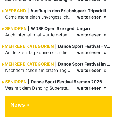
VERBAND
|
Ausflug in den Erlebnispark Tripsdrill
Gemeinsam einen unvergesslichen Tag erleben
weiterlesen
SENIOREN
|
WDSF Open Szezged, Ungarn
Auch international wurde getanzt in Ungarn am vergangenen Wochenende
weiterlesen
MEHRERE KATEGORIEN
|
Dance Sport Festival – Volles Haus
Am letzten Tag können sich die Besucher des Dance Sport Festivals erneut auf internationale Festivalatmosphäre freuen. Die knapp 1200 Aktiven vertreten mit Deutschland 43 Nationen. Mit Paaren aus 15…
weiterlesen
MEHRERE KATEGORIEN
|
Dance Sport Festival im WM-Fieber
Nachdem schon am ersten Tag zumindest im Hansesaal WM-Stimmung vom Feinsten herrschte, werden am Samstag nicht nur Tänzerinnen und Tänzer der Junioren die Stimmung ordentlich anheizen. Es erwartet alle -…
weiterlesen
SENIOREN
|
Dance Sport Festival Bremen 2026
Was mit dem Dancing Superstar Festival begann, ist inzwischen mit dem Dance Sport Festival Bremen zu einer festen Institution geworden. Zum fünften Mal treffen sich Paare, Funktionäre und Gäste zu diesem…
weiterlesen
News