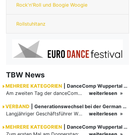
Rock'n'Roll und Boogie Woogie
Rollstuhltanz
TBW News
MEHRERE KATEGORIEN
|
DanceComp Wuppertal 2026
Am zweiten Tag der danceComp starteten die Turniere im großen Saal. Den Auftakt machte das größte Feld des Wochenendes: Im WDSF Open Senior III Standard gingen 141 Paare aufs Parkett.
weiterlesen
VERBAND
|
Generationswechsel bei der German Open Championships…
Langjähriger Geschäftsführer Wilfried Scheible übergibt Verantwortung an Stephen Harnisch und Bernd Roßnagel Stuttgart, den 30. Juni 2026.
weiterlesen
MEHRERE KATEGORIEN
|
DanceComp Wuppertal 2026
Zum ersten Mal am Donnerstag: erster Tag der danceComp
weiterlesen