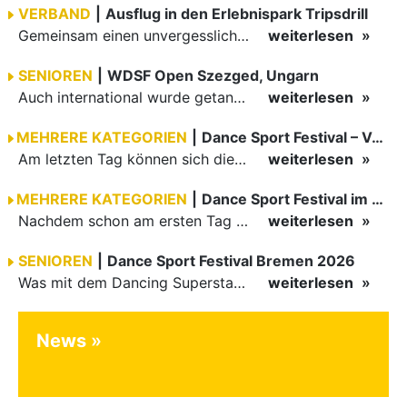
VERBAND
|
Ausflug in den Erlebnispark Tripsdrill
Gemeinsam einen unvergesslichen Tag erleben
weiterlesen
SENIOREN
|
WDSF Open Szezged, Ungarn
Auch international wurde getanzt in Ungarn am vergangenen Wochenende
weiterlesen
MEHRERE KATEGORIEN
|
Dance Sport Festival – Volles Haus
Am letzten Tag können sich die Besucher des Dance Sport Festivals erneut auf internationale Festivalatmosphäre freuen. Die knapp 1200 Aktiven vertreten mit Deutschland 43 Nationen. Mit Paaren aus 15…
weiterlesen
MEHRERE KATEGORIEN
|
Dance Sport Festival im WM-Fieber
Nachdem schon am ersten Tag zumindest im Hansesaal WM-Stimmung vom Feinsten herrschte, werden am Samstag nicht nur Tänzerinnen und Tänzer der Junioren die Stimmung ordentlich anheizen. Es erwartet alle -…
weiterlesen
SENIOREN
|
Dance Sport Festival Bremen 2026
Was mit dem Dancing Superstar Festival begann, ist inzwischen mit dem Dance Sport Festival Bremen zu einer festen Institution geworden. Zum fünften Mal treffen sich Paare, Funktionäre und Gäste zu diesem…
weiterlesen
News