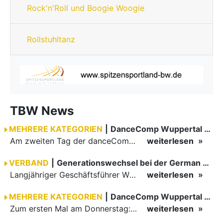
Rock'n'Roll und Boogie Woogie
Rollstuhltanz
TBW News
MEHRERE KATEGORIEN
|
DanceComp Wuppertal 2026
Am zweiten Tag der danceComp starteten die Turniere im großen Saal. Den Auftakt machte das größte Feld des Wochenendes: Im WDSF Open Senior III Standard gingen 141 Paare aufs Parkett.
weiterlesen
VERBAND
|
Generationswechsel bei der German Open Championships…
Langjähriger Geschäftsführer Wilfried Scheible übergibt Verantwortung an Stephen Harnisch und Bernd Roßnagel Stuttgart, den 30. Juni 2026.
weiterlesen
MEHRERE KATEGORIEN
|
DanceComp Wuppertal 2026
Zum ersten Mal am Donnerstag: erster Tag der danceComp
weiterlesen