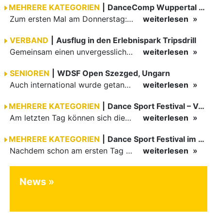
MEHRERE KATEGORIEN
|
DanceComp Wuppertal 2026
Zum ersten Mal am Donnerstag: erster Tag der danceComp
weiterlesen
VERBAND
|
Ausflug in den Erlebnispark Tripsdrill
Gemeinsam einen unvergesslichen Tag erleben
weiterlesen
SENIOREN
|
WDSF Open Szezged, Ungarn
Auch international wurde getanzt in Ungarn am vergangenen Wochenende
weiterlesen
MEHRERE KATEGORIEN
|
Dance Sport Festival – Volles Haus
Am letzten Tag können sich die Besucher des Dance Sport Festivals erneut auf internationale Festivalatmosphäre freuen. Die knapp 1200 Aktiven vertreten mit Deutschland 43 Nationen. Mit Paaren aus 15…
weiterlesen
MEHRERE KATEGORIEN
|
Dance Sport Festival im WM-Fieber
Nachdem schon am ersten Tag zumindest im Hansesaal WM-Stimmung vom Feinsten herrschte, werden am Samstag nicht nur Tänzerinnen und Tänzer der Junioren die Stimmung ordentlich anheizen. Es erwartet alle -…
weiterlesen
News