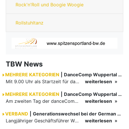
Rock'n'Roll und Boogie Woogie
Rollstuhltanz
TBW News
MEHRERE KATEGORIEN
|
DanceComp Wuppertal 2026 Tag 3
Mit 9.00 Uhr als Startzeit für das erste Turnier am danceComp-Samstag war eine Teilnahme bei vielen Paaren einem sehr frühen Aufstehen verbunden. Ein motiviertes Team in der Turnierleitung sowie höchst…
weiterlesen
MEHRERE KATEGORIEN
|
DanceComp Wuppertal 2026
Am zweiten Tag der danceComp starteten die Turniere im großen Saal. Den Auftakt machte das größte Feld des Wochenendes: Im WDSF Open Senior III Standard gingen 141 Paare aufs Parkett.
weiterlesen
VERBAND
|
Generationswechsel bei der German Open Championships…
Langjähriger Geschäftsführer Wilfried Scheible übergibt Verantwortung an Stephen Harnisch und Bernd Roßnagel Stuttgart, den 30. Juni 2026.
weiterlesen