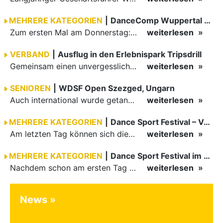
MEHRERE KATEGORIEN
|
DanceComp Wuppertal 2026
Zum ersten Mal am Donnerstag: erster Tag der danceComp
weiterlesen
VERBAND
|
Ausflug in den Erlebnispark Tripsdrill
Gemeinsam einen unvergesslichen Tag erleben
weiterlesen
SENIOREN
|
WDSF Open Szezged, Ungarn
Auch international wurde getanzt in Ungarn am vergangenen Wochenende
weiterlesen
MEHRERE KATEGORIEN
|
Dance Sport Festival – Volles Haus
Am letzten Tag können sich die Besucher des Dance Sport Festivals erneut auf internationale Festivalatmosphäre freuen. Die knapp 1200 Aktiven vertreten mit Deutschland 43 Nationen. Mit Paaren aus 15…
weiterlesen
MEHRERE KATEGORIEN
|
Dance Sport Festival im WM-Fieber
Nachdem schon am ersten Tag zumindest im Hansesaal WM-Stimmung vom Feinsten herrschte, werden am Samstag nicht nur Tänzerinnen und Tänzer der Junioren die Stimmung ordentlich anheizen. Es erwartet alle -…
weiterlesen
News