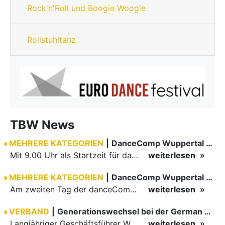
Rock'n'Roll und Boogie Woogie
Rollstuhltanz
TBW News
MEHRERE KATEGORIEN
|
DanceComp Wuppertal 2026 Tag 3
Mit 9.00 Uhr als Startzeit für das erste Turnier am danceComp-Samstag war eine Teilnahme bei vielen Paaren einem sehr frühen Aufstehen verbunden. Ein motiviertes Team in der Turnierleitung sowie höchst…
weiterlesen
MEHRERE KATEGORIEN
|
DanceComp Wuppertal 2026
Am zweiten Tag der danceComp starteten die Turniere im großen Saal. Den Auftakt machte das größte Feld des Wochenendes: Im WDSF Open Senior III Standard gingen 141 Paare aufs Parkett.
weiterlesen
VERBAND
|
Generationswechsel bei der German Open Championships…
Langjähriger Geschäftsführer Wilfried Scheible übergibt Verantwortung an Stephen Harnisch und Bernd Roßnagel Stuttgart, den 30. Juni 2026.
weiterlesen