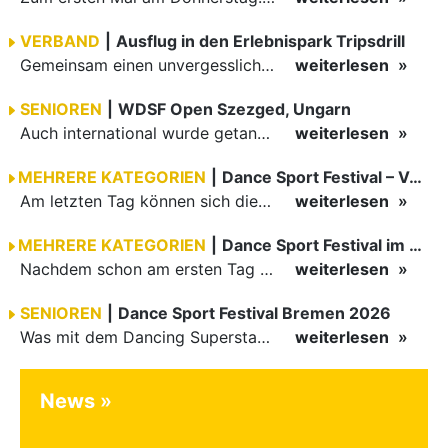
VERBAND
|
Ausflug in den Erlebnispark Tripsdrill
Gemeinsam einen unvergesslichen Tag erleben
weiterlesen
SENIOREN
|
WDSF Open Szezged, Ungarn
Auch international wurde getanzt in Ungarn am vergangenen Wochenende
weiterlesen
MEHRERE KATEGORIEN
|
Dance Sport Festival – Volles Haus
Am letzten Tag können sich die Besucher des Dance Sport Festivals erneut auf internationale Festivalatmosphäre freuen. Die knapp 1200 Aktiven vertreten mit Deutschland 43 Nationen. Mit Paaren aus 15…
weiterlesen
MEHRERE KATEGORIEN
|
Dance Sport Festival im WM-Fieber
Nachdem schon am ersten Tag zumindest im Hansesaal WM-Stimmung vom Feinsten herrschte, werden am Samstag nicht nur Tänzerinnen und Tänzer der Junioren die Stimmung ordentlich anheizen. Es erwartet alle -…
weiterlesen
SENIOREN
|
Dance Sport Festival Bremen 2026
Was mit dem Dancing Superstar Festival begann, ist inzwischen mit dem Dance Sport Festival Bremen zu einer festen Institution geworden. Zum fünften Mal treffen sich Paare, Funktionäre und Gäste zu diesem…
weiterlesen
News