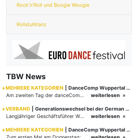
Rock'n'Roll und Boogie Woogie
Rollstuhltanz
TBW News
MEHRERE KATEGORIEN
|
DanceComp Wuppertal 2026
Am zweiten Tag der danceComp starteten die Turniere im großen Saal. Den Auftakt machte das größte Feld des Wochenendes: Im WDSF Open Senior III Standard gingen 141 Paare aufs Parkett.
weiterlesen
VERBAND
|
Generationswechsel bei der German Open Championships…
Langjähriger Geschäftsführer Wilfried Scheible übergibt Verantwortung an Stephen Harnisch und Bernd Roßnagel Stuttgart, den 30. Juni 2026.
weiterlesen
MEHRERE KATEGORIEN
|
DanceComp Wuppertal 2026
Zum ersten Mal am Donnerstag: erster Tag der danceComp
weiterlesen