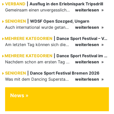
VERBAND
|
Ausflug in den Erlebnispark Tripsdrill
Gemeinsam einen unvergesslichen Tag erleben
weiterlesen
SENIOREN
|
WDSF Open Szezged, Ungarn
Auch international wurde getanzt in Ungarn am vergangenen Wochenende
weiterlesen
MEHRERE KATEGORIEN
|
Dance Sport Festival – Volles Haus
Am letzten Tag können sich die Besucher des Dance Sport Festivals erneut auf internationale Festivalatmosphäre freuen. Die knapp 1200 Aktiven vertreten mit Deutschland 43 Nationen. Mit Paaren aus 15…
weiterlesen
MEHRERE KATEGORIEN
|
Dance Sport Festival im WM-Fieber
Nachdem schon am ersten Tag zumindest im Hansesaal WM-Stimmung vom Feinsten herrschte, werden am Samstag nicht nur Tänzerinnen und Tänzer der Junioren die Stimmung ordentlich anheizen. Es erwartet alle -…
weiterlesen
SENIOREN
|
Dance Sport Festival Bremen 2026
Was mit dem Dancing Superstar Festival begann, ist inzwischen mit dem Dance Sport Festival Bremen zu einer festen Institution geworden. Zum fünften Mal treffen sich Paare, Funktionäre und Gäste zu diesem…
weiterlesen
News