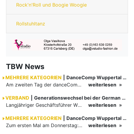
Rock'n'Roll und Boogie Woogie
Rollstuhltanz
TBW News
MEHRERE KATEGORIEN
|
DanceComp Wuppertal 2026
Am zweiten Tag der danceComp starteten die Turniere im großen Saal. Den Auftakt machte das größte Feld des Wochenendes: Im WDSF Open Senior III Standard gingen 141 Paare aufs Parkett.
weiterlesen
VERBAND
|
Generationswechsel bei der German Open Championships…
Langjähriger Geschäftsführer Wilfried Scheible übergibt Verantwortung an Stephen Harnisch und Bernd Roßnagel Stuttgart, den 30. Juni 2026.
weiterlesen
MEHRERE KATEGORIEN
|
DanceComp Wuppertal 2026
Zum ersten Mal am Donnerstag: erster Tag der danceComp
weiterlesen