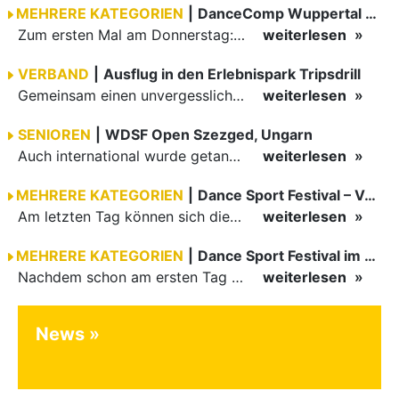
MEHRERE KATEGORIEN
|
DanceComp Wuppertal 2026
Zum ersten Mal am Donnerstag: erster Tag der danceComp
weiterlesen
VERBAND
|
Ausflug in den Erlebnispark Tripsdrill
Gemeinsam einen unvergesslichen Tag erleben
weiterlesen
SENIOREN
|
WDSF Open Szezged, Ungarn
Auch international wurde getanzt in Ungarn am vergangenen Wochenende
weiterlesen
MEHRERE KATEGORIEN
|
Dance Sport Festival – Volles Haus
Am letzten Tag können sich die Besucher des Dance Sport Festivals erneut auf internationale Festivalatmosphäre freuen. Die knapp 1200 Aktiven vertreten mit Deutschland 43 Nationen. Mit Paaren aus 15…
weiterlesen
MEHRERE KATEGORIEN
|
Dance Sport Festival im WM-Fieber
Nachdem schon am ersten Tag zumindest im Hansesaal WM-Stimmung vom Feinsten herrschte, werden am Samstag nicht nur Tänzerinnen und Tänzer der Junioren die Stimmung ordentlich anheizen. Es erwartet alle -…
weiterlesen
News