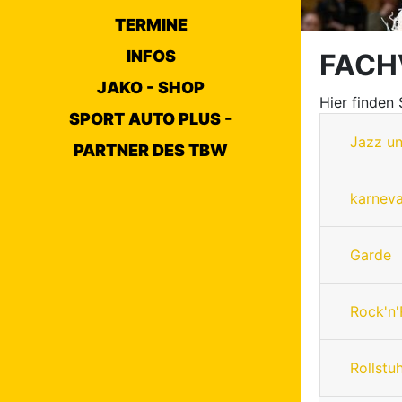
TERMINE
INFOS
FACH
JAKO - SHOP
Hier finden
SPORT AUTO PLUS -
Jazz u
PARTNER DES TBW
karneva
Garde
Rock'n'
Rollstu