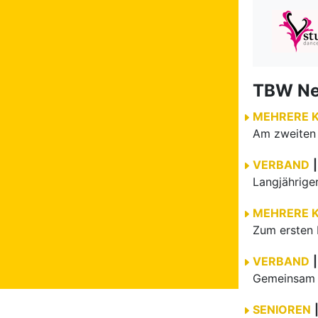
TBW N
MEHRERE 
VERBAND
|
MEHRERE 
Zum ersten 
VERBAND
|
Gemeinsam e
SENIOREN