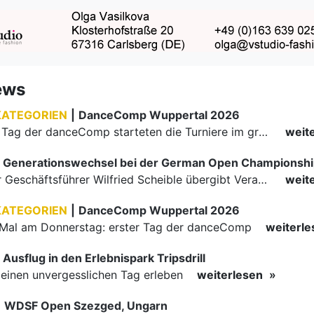
ews
KATEGORIEN
|
DanceComp Wuppertal 2026
Am zweiten Tag der danceComp starteten die Turniere im großen Saal. Den Auftakt machte das größte Feld des Wochenendes: Im WDSF Open Senior III Standard gingen 141 Paare aufs Parkett.
weit
Generationswechsel bei der German Open Championsh
Langjähriger Geschäftsführer Wilfried Scheible übergibt Verantwortung an Stephen Harnisch und Bernd Roßnagel Stuttgart, den 30. Juni 2026.
weit
KATEGORIEN
|
DanceComp Wuppertal 2026
Mal am Donnerstag: erster Tag der danceComp
weiterl
Ausflug in den Erlebnispark Tripsdrill
inen unvergesslichen Tag erleben
weiterlesen
|
WDSF Open Szezged, Ungarn