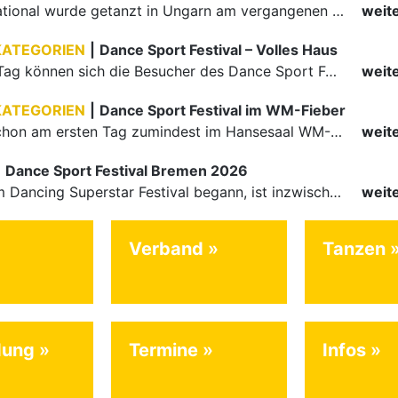
Auch international wurde getanzt in Ungarn am vergangenen Wochenende
weit
KATEGORIEN
|
Dance Sport Festival – Volles Haus
Am letzten Tag können sich die Besucher des Dance Sport Festivals erneut auf internationale Festivalatmosphäre freuen. Die knapp 1200 Aktiven vertreten mit Deutschland 43 Nationen. Mit Paaren aus 15…
weit
KATEGORIEN
|
Dance Sport Festival im WM-Fieber
Nachdem schon am ersten Tag zumindest im Hansesaal WM-Stimmung vom Feinsten herrschte, werden am Samstag nicht nur Tänzerinnen und Tänzer der Junioren die Stimmung ordentlich anheizen. Es erwartet alle -…
weit
|
Dance Sport Festival Bremen 2026
Was mit dem Dancing Superstar Festival begann, ist inzwischen mit dem Dance Sport Festival Bremen zu einer festen Institution geworden. Zum fünften Mal treffen sich Paare, Funktionäre und Gäste zu diesem…
weit
Verband
Tanzen
dung
Termine
Infos