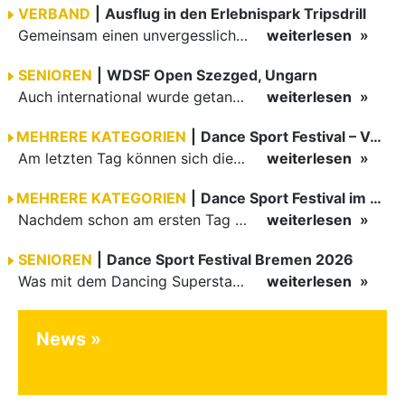
VERBAND
|
Ausflug in den Erlebnispark Tripsdrill
Gemeinsam einen unvergesslichen Tag erleben
weiterlesen
SENIOREN
|
WDSF Open Szezged, Ungarn
Auch international wurde getanzt in Ungarn am vergangenen Wochenende
weiterlesen
MEHRERE KATEGORIEN
|
Dance Sport Festival – Volles Haus
Am letzten Tag können sich die Besucher des Dance Sport Festivals erneut auf internationale Festivalatmosphäre freuen. Die knapp 1200 Aktiven vertreten mit Deutschland 43 Nationen. Mit Paaren aus 15…
weiterlesen
MEHRERE KATEGORIEN
|
Dance Sport Festival im WM-Fieber
Nachdem schon am ersten Tag zumindest im Hansesaal WM-Stimmung vom Feinsten herrschte, werden am Samstag nicht nur Tänzerinnen und Tänzer der Junioren die Stimmung ordentlich anheizen. Es erwartet alle -…
weiterlesen
SENIOREN
|
Dance Sport Festival Bremen 2026
Was mit dem Dancing Superstar Festival begann, ist inzwischen mit dem Dance Sport Festival Bremen zu einer festen Institution geworden. Zum fünften Mal treffen sich Paare, Funktionäre und Gäste zu diesem…
weiterlesen
News