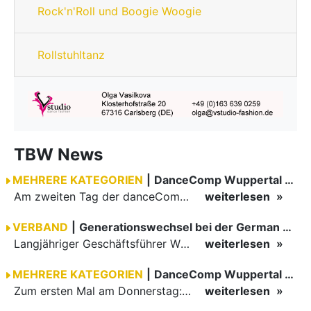
Rock'n'Roll und Boogie Woogie
Rollstuhltanz
TBW News
MEHRERE KATEGORIEN
|
DanceComp Wuppertal 2026
Am zweiten Tag der danceComp starteten die Turniere im großen Saal. Den Auftakt machte das größte Feld des Wochenendes: Im WDSF Open Senior III Standard gingen 141 Paare aufs Parkett.
weiterlesen
VERBAND
|
Generationswechsel bei der German Open Championships…
Langjähriger Geschäftsführer Wilfried Scheible übergibt Verantwortung an Stephen Harnisch und Bernd Roßnagel Stuttgart, den 30. Juni 2026.
weiterlesen
MEHRERE KATEGORIEN
|
DanceComp Wuppertal 2026
Zum ersten Mal am Donnerstag: erster Tag der danceComp
weiterlesen