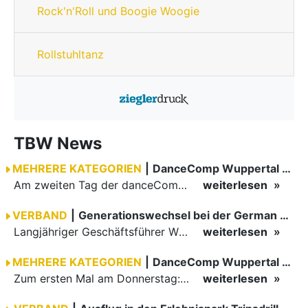
Rock'n'Roll und Boogie Woogie
Rollstuhltanz
TBW News
MEHRERE KATEGORIEN
|
DanceComp Wuppertal 2026
Am zweiten Tag der danceComp starteten die Turniere im großen Saal. Den Auftakt machte das größte Feld des Wochenendes: Im WDSF Open Senior III Standard gingen 141 Paare aufs Parkett.
weiterlesen
VERBAND
|
Generationswechsel bei der German Open Championships…
Langjähriger Geschäftsführer Wilfried Scheible übergibt Verantwortung an Stephen Harnisch und Bernd Roßnagel Stuttgart, den 30. Juni 2026.
weiterlesen
MEHRERE KATEGORIEN
|
DanceComp Wuppertal 2026
Zum ersten Mal am Donnerstag: erster Tag der danceComp
weiterlesen