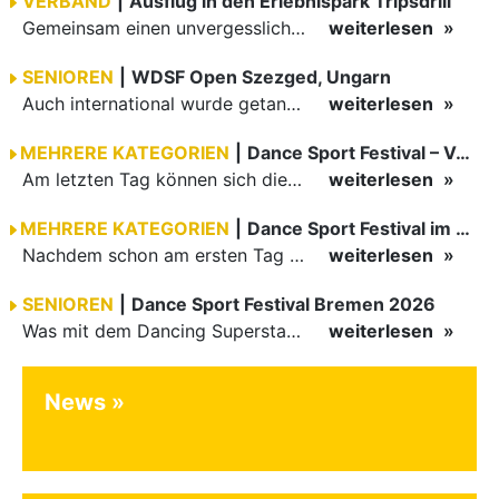
VERBAND
|
Ausflug in den Erlebnispark Tripsdrill
Gemeinsam einen unvergesslichen Tag erleben
weiterlesen
SENIOREN
|
WDSF Open Szezged, Ungarn
Auch international wurde getanzt in Ungarn am vergangenen Wochenende
weiterlesen
MEHRERE KATEGORIEN
|
Dance Sport Festival – Volles Haus
Am letzten Tag können sich die Besucher des Dance Sport Festivals erneut auf internationale Festivalatmosphäre freuen. Die knapp 1200 Aktiven vertreten mit Deutschland 43 Nationen. Mit Paaren aus 15…
weiterlesen
MEHRERE KATEGORIEN
|
Dance Sport Festival im WM-Fieber
Nachdem schon am ersten Tag zumindest im Hansesaal WM-Stimmung vom Feinsten herrschte, werden am Samstag nicht nur Tänzerinnen und Tänzer der Junioren die Stimmung ordentlich anheizen. Es erwartet alle -…
weiterlesen
SENIOREN
|
Dance Sport Festival Bremen 2026
Was mit dem Dancing Superstar Festival begann, ist inzwischen mit dem Dance Sport Festival Bremen zu einer festen Institution geworden. Zum fünften Mal treffen sich Paare, Funktionäre und Gäste zu diesem…
weiterlesen
News