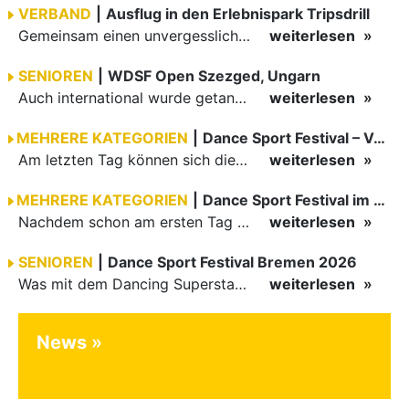
VERBAND
|
Ausflug in den Erlebnispark Tripsdrill
Gemeinsam einen unvergesslichen Tag erleben
weiterlesen
SENIOREN
|
WDSF Open Szezged, Ungarn
Auch international wurde getanzt in Ungarn am vergangenen Wochenende
weiterlesen
MEHRERE KATEGORIEN
|
Dance Sport Festival – Volles Haus
Am letzten Tag können sich die Besucher des Dance Sport Festivals erneut auf internationale Festivalatmosphäre freuen. Die knapp 1200 Aktiven vertreten mit Deutschland 43 Nationen. Mit Paaren aus 15…
weiterlesen
MEHRERE KATEGORIEN
|
Dance Sport Festival im WM-Fieber
Nachdem schon am ersten Tag zumindest im Hansesaal WM-Stimmung vom Feinsten herrschte, werden am Samstag nicht nur Tänzerinnen und Tänzer der Junioren die Stimmung ordentlich anheizen. Es erwartet alle -…
weiterlesen
SENIOREN
|
Dance Sport Festival Bremen 2026
Was mit dem Dancing Superstar Festival begann, ist inzwischen mit dem Dance Sport Festival Bremen zu einer festen Institution geworden. Zum fünften Mal treffen sich Paare, Funktionäre und Gäste zu diesem…
weiterlesen
News