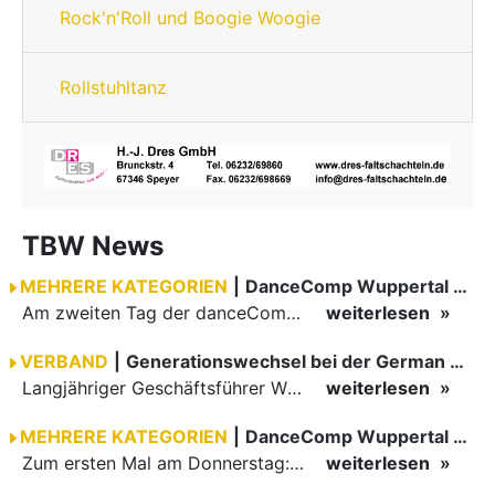
Rock'n'Roll und Boogie Woogie
Rollstuhltanz
TBW News
MEHRERE KATEGORIEN
|
DanceComp Wuppertal 2026
Am zweiten Tag der danceComp starteten die Turniere im großen Saal. Den Auftakt machte das größte Feld des Wochenendes: Im WDSF Open Senior III Standard gingen 141 Paare aufs Parkett.
weiterlesen
VERBAND
|
Generationswechsel bei der German Open Championships…
Langjähriger Geschäftsführer Wilfried Scheible übergibt Verantwortung an Stephen Harnisch und Bernd Roßnagel Stuttgart, den 30. Juni 2026.
weiterlesen
MEHRERE KATEGORIEN
|
DanceComp Wuppertal 2026
Zum ersten Mal am Donnerstag: erster Tag der danceComp
weiterlesen