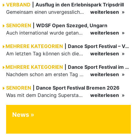
VERBAND
|
Ausflug in den Erlebnispark Tripsdrill
Gemeinsam einen unvergesslichen Tag erleben
weiterlesen
SENIOREN
|
WDSF Open Szezged, Ungarn
Auch international wurde getanzt in Ungarn am vergangenen Wochenende
weiterlesen
MEHRERE KATEGORIEN
|
Dance Sport Festival – Volles Haus
Am letzten Tag können sich die Besucher des Dance Sport Festivals erneut auf internationale Festivalatmosphäre freuen. Die knapp 1200 Aktiven vertreten mit Deutschland 43 Nationen. Mit Paaren aus 15…
weiterlesen
MEHRERE KATEGORIEN
|
Dance Sport Festival im WM-Fieber
Nachdem schon am ersten Tag zumindest im Hansesaal WM-Stimmung vom Feinsten herrschte, werden am Samstag nicht nur Tänzerinnen und Tänzer der Junioren die Stimmung ordentlich anheizen. Es erwartet alle -…
weiterlesen
SENIOREN
|
Dance Sport Festival Bremen 2026
Was mit dem Dancing Superstar Festival begann, ist inzwischen mit dem Dance Sport Festival Bremen zu einer festen Institution geworden. Zum fünften Mal treffen sich Paare, Funktionäre und Gäste zu diesem…
weiterlesen
News