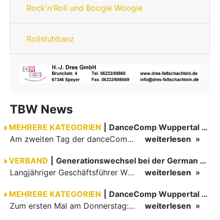
Rock'n'Roll und Boogie Woogie
Rollstuhltanz
TBW News
MEHRERE KATEGORIEN
|
DanceComp Wuppertal 2026
Am zweiten Tag der danceComp starteten die Turniere im großen Saal. Den Auftakt machte das größte Feld des Wochenendes: Im WDSF Open Senior III Standard gingen 141 Paare aufs Parkett.
weiterlesen
VERBAND
|
Generationswechsel bei der German Open Championships…
Langjähriger Geschäftsführer Wilfried Scheible übergibt Verantwortung an Stephen Harnisch und Bernd Roßnagel Stuttgart, den 30. Juni 2026.
weiterlesen
MEHRERE KATEGORIEN
|
DanceComp Wuppertal 2026
Zum ersten Mal am Donnerstag: erster Tag der danceComp
weiterlesen