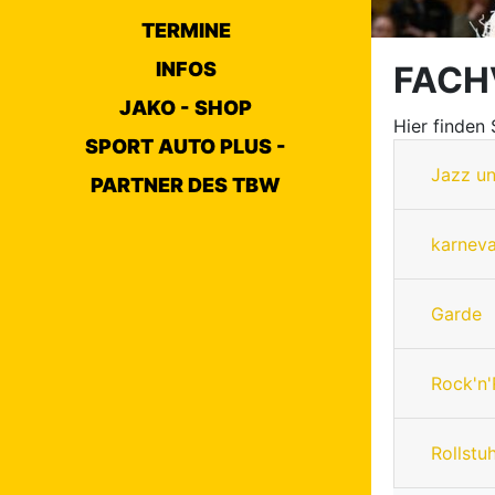
TERMINE
INFOS
FACH
JAKO - SHOP
Hier finden
SPORT AUTO PLUS -
Jazz u
PARTNER DES TBW
karneva
Garde
Rock'n'
Rollstu