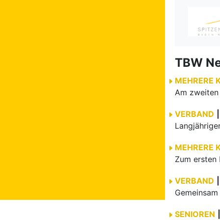
TBW N
MEHRERE 
VERBAND
|
MEHRERE 
Zum ersten 
VERBAND
|
Gemeinsam e
SENIOREN