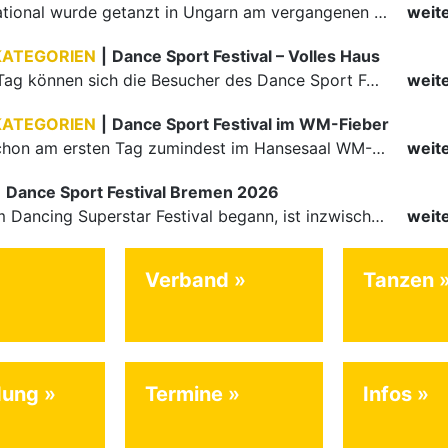
Auch international wurde getanzt in Ungarn am vergangenen Wochenende
weit
KATEGORIEN
|
Dance Sport Festival – Volles Haus
Am letzten Tag können sich die Besucher des Dance Sport Festivals erneut auf internationale Festivalatmosphäre freuen. Die knapp 1200 Aktiven vertreten mit Deutschland 43 Nationen. Mit Paaren aus 15…
weit
KATEGORIEN
|
Dance Sport Festival im WM-Fieber
Nachdem schon am ersten Tag zumindest im Hansesaal WM-Stimmung vom Feinsten herrschte, werden am Samstag nicht nur Tänzerinnen und Tänzer der Junioren die Stimmung ordentlich anheizen. Es erwartet alle -…
weit
|
Dance Sport Festival Bremen 2026
Was mit dem Dancing Superstar Festival begann, ist inzwischen mit dem Dance Sport Festival Bremen zu einer festen Institution geworden. Zum fünften Mal treffen sich Paare, Funktionäre und Gäste zu diesem…
weit
Verband
Tanzen
dung
Termine
Infos