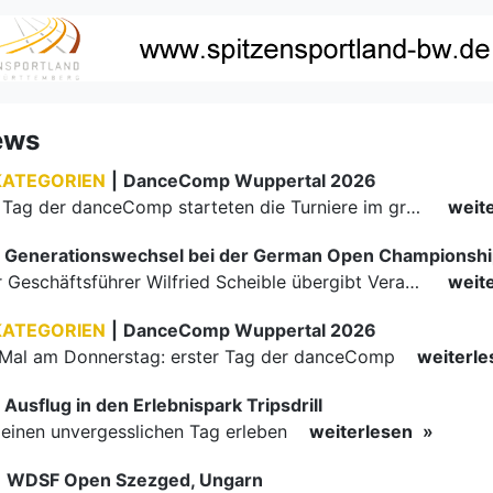
ews
KATEGORIEN
|
DanceComp Wuppertal 2026
Am zweiten Tag der danceComp starteten die Turniere im großen Saal. Den Auftakt machte das größte Feld des Wochenendes: Im WDSF Open Senior III Standard gingen 141 Paare aufs Parkett.
weit
Generationswechsel bei der German Open Championsh
Langjähriger Geschäftsführer Wilfried Scheible übergibt Verantwortung an Stephen Harnisch und Bernd Roßnagel Stuttgart, den 30. Juni 2026.
weit
KATEGORIEN
|
DanceComp Wuppertal 2026
Mal am Donnerstag: erster Tag der danceComp
weiterl
Ausflug in den Erlebnispark Tripsdrill
inen unvergesslichen Tag erleben
weiterlesen
|
WDSF Open Szezged, Ungarn