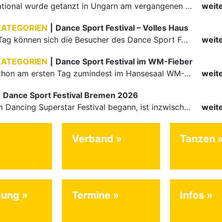
Auch international wurde getanzt in Ungarn am vergangenen Wochenende
weit
KATEGORIEN
|
Dance Sport Festival – Volles Haus
Am letzten Tag können sich die Besucher des Dance Sport Festivals erneut auf internationale Festivalatmosphäre freuen. Die knapp 1200 Aktiven vertreten mit Deutschland 43 Nationen. Mit Paaren aus 15…
weit
KATEGORIEN
|
Dance Sport Festival im WM-Fieber
Nachdem schon am ersten Tag zumindest im Hansesaal WM-Stimmung vom Feinsten herrschte, werden am Samstag nicht nur Tänzerinnen und Tänzer der Junioren die Stimmung ordentlich anheizen. Es erwartet alle -…
weit
|
Dance Sport Festival Bremen 2026
Was mit dem Dancing Superstar Festival begann, ist inzwischen mit dem Dance Sport Festival Bremen zu einer festen Institution geworden. Zum fünften Mal treffen sich Paare, Funktionäre und Gäste zu diesem…
weit
Verband
Tanzen
dung
Termine
Infos