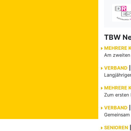
TBW N
MEHRERE 
VERBAND
|
MEHRERE 
Zum ersten 
VERBAND
|
Gemeinsam e
SENIOREN