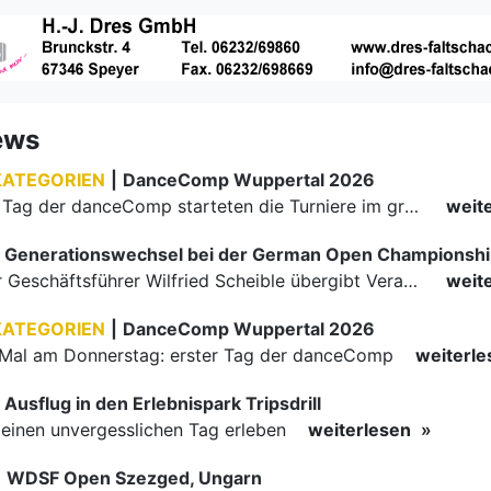
ews
KATEGORIEN
|
DanceComp Wuppertal 2026
Am zweiten Tag der danceComp starteten die Turniere im großen Saal. Den Auftakt machte das größte Feld des Wochenendes: Im WDSF Open Senior III Standard gingen 141 Paare aufs Parkett.
weit
Generationswechsel bei der German Open Championsh
Langjähriger Geschäftsführer Wilfried Scheible übergibt Verantwortung an Stephen Harnisch und Bernd Roßnagel Stuttgart, den 30. Juni 2026.
weit
KATEGORIEN
|
DanceComp Wuppertal 2026
Mal am Donnerstag: erster Tag der danceComp
weiterl
Ausflug in den Erlebnispark Tripsdrill
inen unvergesslichen Tag erleben
weiterlesen
|
WDSF Open Szezged, Ungarn