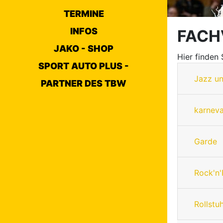
TERMINE
INFOS
FACH
JAKO - SHOP
Hier finden
SPORT AUTO PLUS -
Jazz u
PARTNER DES TBW
karneva
Garde
Rock'n'
Rollstu