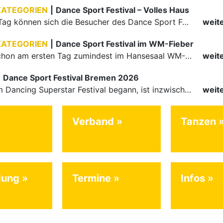
KATEGORIEN
|
Dance Sport Festival – Volles Haus
Am letzten Tag können sich die Besucher des Dance Sport Festivals erneut auf internationale Festivalatmosphäre freuen. Die knapp 1200 Aktiven vertreten mit Deutschland 43 Nationen. Mit Paaren aus 15…
weit
KATEGORIEN
|
Dance Sport Festival im WM-Fieber
Nachdem schon am ersten Tag zumindest im Hansesaal WM-Stimmung vom Feinsten herrschte, werden am Samstag nicht nur Tänzerinnen und Tänzer der Junioren die Stimmung ordentlich anheizen. Es erwartet alle -…
weit
|
Dance Sport Festival Bremen 2026
Was mit dem Dancing Superstar Festival begann, ist inzwischen mit dem Dance Sport Festival Bremen zu einer festen Institution geworden. Zum fünften Mal treffen sich Paare, Funktionäre und Gäste zu diesem…
weit
Verband
Tanzen
dung
Termine
Infos