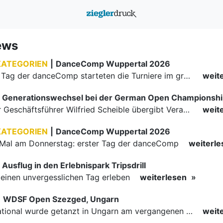
ews
KATEGORIEN
|
DanceComp Wuppertal 2026
Am zweiten Tag der danceComp starteten die Turniere im großen Saal. Den Auftakt machte das größte Feld des Wochenendes: Im WDSF Open Senior III Standard gingen 141 Paare aufs Parkett.
weit
Generationswechsel bei der German Open Championsh
Langjähriger Geschäftsführer Wilfried Scheible übergibt Verantwortung an Stephen Harnisch und Bernd Roßnagel Stuttgart, den 30. Juni 2026.
weit
KATEGORIEN
|
DanceComp Wuppertal 2026
Mal am Donnerstag: erster Tag der danceComp
weiterl
Ausflug in den Erlebnispark Tripsdrill
inen unvergesslichen Tag erleben
weiterlesen
|
WDSF Open Szezged, Ungarn
Auch international wurde getanzt in Ungarn am vergangenen Wochenende
weit