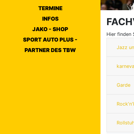
TERMINE
INFOS
FACH
JAKO - SHOP
Hier finden
SPORT AUTO PLUS -
Jazz u
PARTNER DES TBW
karneva
Garde
Rock'n'
Rollstu