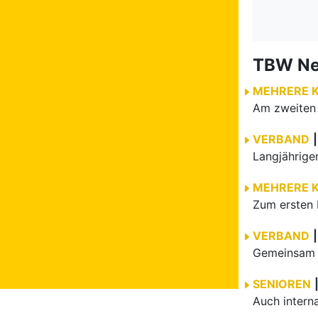
TBW N
MEHRERE 
VERBAND
|
MEHRERE 
Zum ersten 
VERBAND
|
Gemeinsam e
SENIOREN