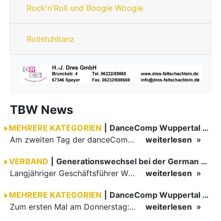
Rock'n'Roll und Boogie Woogie
Rollstuhltanz
TBW News
MEHRERE KATEGORIEN
|
DanceComp Wuppertal 2026
Am zweiten Tag der danceComp starteten die Turniere im großen Saal. Den Auftakt machte das größte Feld des Wochenendes: Im WDSF Open Senior III Standard gingen 141 Paare aufs Parkett.
weiterlesen
VERBAND
|
Generationswechsel bei der German Open Championships…
Langjähriger Geschäftsführer Wilfried Scheible übergibt Verantwortung an Stephen Harnisch und Bernd Roßnagel Stuttgart, den 30. Juni 2026.
weiterlesen
MEHRERE KATEGORIEN
|
DanceComp Wuppertal 2026
Zum ersten Mal am Donnerstag: erster Tag der danceComp
weiterlesen