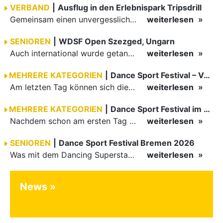
VERBAND
|
Ausflug in den Erlebnispark Tripsdrill
Gemeinsam einen unvergesslichen Tag erleben
weiterlesen
SENIOREN
|
WDSF Open Szezged, Ungarn
Auch international wurde getanzt in Ungarn am vergangenen Wochenende
weiterlesen
MEHRERE KATEGORIEN
|
Dance Sport Festival – Volles Haus
Am letzten Tag können sich die Besucher des Dance Sport Festivals erneut auf internationale Festivalatmosphäre freuen. Die knapp 1200 Aktiven vertreten mit Deutschland 43 Nationen. Mit Paaren aus 15…
weiterlesen
MEHRERE KATEGORIEN
|
Dance Sport Festival im WM-Fieber
Nachdem schon am ersten Tag zumindest im Hansesaal WM-Stimmung vom Feinsten herrschte, werden am Samstag nicht nur Tänzerinnen und Tänzer der Junioren die Stimmung ordentlich anheizen. Es erwartet alle -…
weiterlesen
SENIOREN
|
Dance Sport Festival Bremen 2026
Was mit dem Dancing Superstar Festival begann, ist inzwischen mit dem Dance Sport Festival Bremen zu einer festen Institution geworden. Zum fünften Mal treffen sich Paare, Funktionäre und Gäste zu diesem…
weiterlesen
News