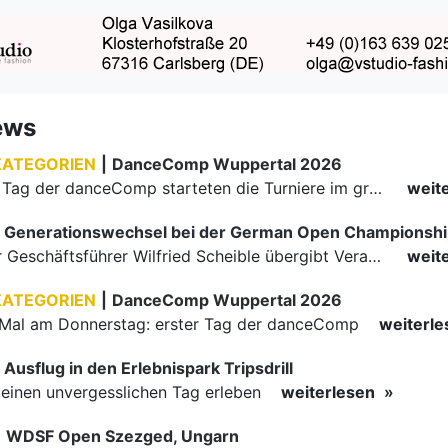
ews
KATEGORIEN
|
DanceComp Wuppertal 2026
Am zweiten Tag der danceComp starteten die Turniere im großen Saal. Den Auftakt machte das größte Feld des Wochenendes: Im WDSF Open Senior III Standard gingen 141 Paare aufs Parkett.
weit
Generationswechsel bei der German Open Championsh
Langjähriger Geschäftsführer Wilfried Scheible übergibt Verantwortung an Stephen Harnisch und Bernd Roßnagel Stuttgart, den 30. Juni 2026.
weit
KATEGORIEN
|
DanceComp Wuppertal 2026
Mal am Donnerstag: erster Tag der danceComp
weiterl
Ausflug in den Erlebnispark Tripsdrill
inen unvergesslichen Tag erleben
weiterlesen
|
WDSF Open Szezged, Ungarn