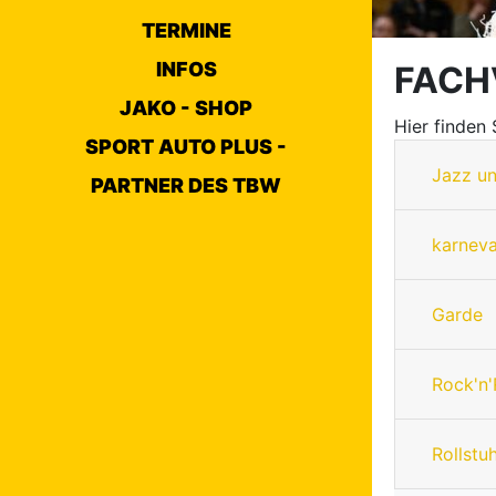
TERMINE
INFOS
FACH
JAKO - SHOP
Hier finden
SPORT AUTO PLUS -
Jazz u
PARTNER DES TBW
karneva
Garde
Rock'n'
Rollstu