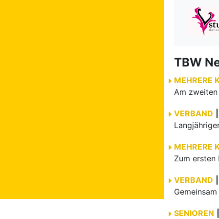
TBW N
MEHRERE 
VERBAND
|
MEHRERE 
Zum ersten 
VERBAND
|
Gemeinsam e
SENIOREN