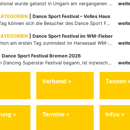
Auch international wurde getanzt in Ungarn am vergangenen Wochenende
weit
KATEGORIEN
|
Dance Sport Festival – Volles Haus
Am letzten Tag können sich die Besucher des Dance Sport Festivals erneut auf internationale Festivalatmosphäre freuen. Die knapp 1200 Aktiven vertreten mit Deutschland 43 Nationen. Mit Paaren aus 15…
weit
KATEGORIEN
|
Dance Sport Festival im WM-Fieber
Nachdem schon am ersten Tag zumindest im Hansesaal WM-Stimmung vom Feinsten herrschte, werden am Samstag nicht nur Tänzerinnen und Tänzer der Junioren die Stimmung ordentlich anheizen. Es erwartet alle -…
weit
|
Dance Sport Festival Bremen 2026
Was mit dem Dancing Superstar Festival begann, ist inzwischen mit dem Dance Sport Festival Bremen zu einer festen Institution geworden. Zum fünften Mal treffen sich Paare, Funktionäre und Gäste zu diesem…
weit
Verband
Tanzen
dung
Termine
Infos