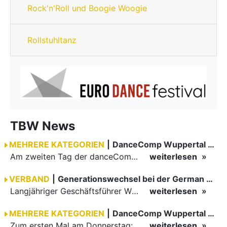
Rock'n'Roll und Boogie Woogie
Rollstuhltanz
TBW News
MEHRERE KATEGORIEN
|
DanceComp Wuppertal 2026
Am zweiten Tag der danceComp starteten die Turniere im großen Saal. Den Auftakt machte das größte Feld des Wochenendes: Im WDSF Open Senior III Standard gingen 141 Paare aufs Parkett.
weiterlesen
VERBAND
|
Generationswechsel bei der German Open Championships…
Langjähriger Geschäftsführer Wilfried Scheible übergibt Verantwortung an Stephen Harnisch und Bernd Roßnagel Stuttgart, den 30. Juni 2026.
weiterlesen
MEHRERE KATEGORIEN
|
DanceComp Wuppertal 2026
Zum ersten Mal am Donnerstag: erster Tag der danceComp
weiterlesen