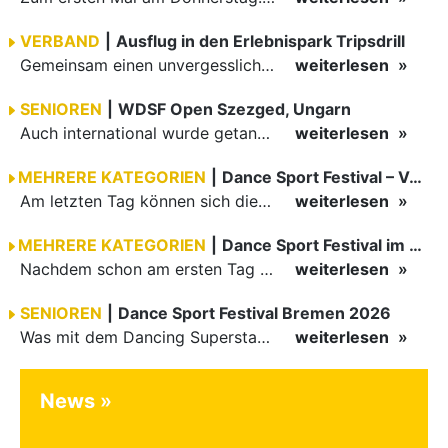
VERBAND
|
Ausflug in den Erlebnispark Tripsdrill
Gemeinsam einen unvergesslichen Tag erleben
weiterlesen
SENIOREN
|
WDSF Open Szezged, Ungarn
Auch international wurde getanzt in Ungarn am vergangenen Wochenende
weiterlesen
MEHRERE KATEGORIEN
|
Dance Sport Festival – Volles Haus
Am letzten Tag können sich die Besucher des Dance Sport Festivals erneut auf internationale Festivalatmosphäre freuen. Die knapp 1200 Aktiven vertreten mit Deutschland 43 Nationen. Mit Paaren aus 15…
weiterlesen
MEHRERE KATEGORIEN
|
Dance Sport Festival im WM-Fieber
Nachdem schon am ersten Tag zumindest im Hansesaal WM-Stimmung vom Feinsten herrschte, werden am Samstag nicht nur Tänzerinnen und Tänzer der Junioren die Stimmung ordentlich anheizen. Es erwartet alle -…
weiterlesen
SENIOREN
|
Dance Sport Festival Bremen 2026
Was mit dem Dancing Superstar Festival begann, ist inzwischen mit dem Dance Sport Festival Bremen zu einer festen Institution geworden. Zum fünften Mal treffen sich Paare, Funktionäre und Gäste zu diesem…
weiterlesen
News